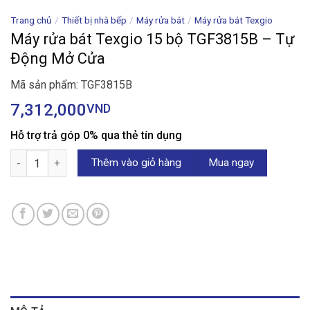
Trang chủ
/
Thiết bị nhà bếp
/
Máy rửa bát
/
Máy rửa bát Texgio
Máy rửa bát Texgio 15 bộ TGF3815B – Tự
Động Mở Cửa
Mã sản phẩm: TGF3815B
7,312,000
VND
Hỗ trợ trả góp 0% qua thẻ tín dụng
Máy rửa bát Texgio 15 bộ TGF3815B - Tự Động Mở Cửa số lượng
Thêm vào giỏ hàng
Mua ngay