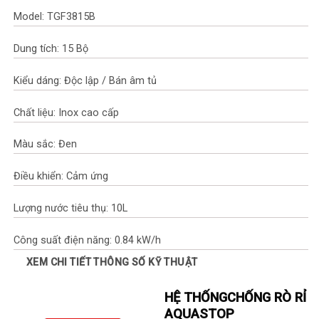
Model: TGF3815B
Dung tích: 15 Bộ
Kiểu dáng: Độc lập / Bán âm tủ
Chất liệu: Inox cao cấp
Màu sắc: Đen
Điều khiển: Cảm ứng
Lượng nước tiêu thụ: 10L
Công suất điện năng: 0.84 kW/h
XEM CHI TIẾT THÔNG SỐ KỸ THUẬT
Độ ồn: <46Db
HỆ THỐNG
CHỐNG RÒ RỈ
Công nghệ sấy: Sấy ExtraDrying, Ngưng tụ
AQUASTOP