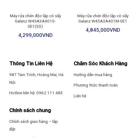
cường
Xuất xứ: Trung Quốc
giúp thúc đẩy khả năng bay hơi tối
ưu
Máy rửa chén độc lập có sấy
Máy rửa chén độc lập có sấy
Galanz W45A3A401S-
Galanz W45A3A401M-0E1
Bảo Hành: 5 năm
0E1(SS)
4,845,000
VND
4,299,000
VND
RỬA SÂU TĂNG CƯỜNG
POWERWASH
Sử dụng áp lực nước mạnh, tăng
thời gian
o
làm sạch sâu 360
bát đĩa, đánh
Thông Tin Liên Hệ
Chăm Sóc Khách Hàng
bay mọi vết bẩn.
987 Tam Trinh, Hoàng Mai, Hà
Hướng dẫn mua hàng
Nội
RÚT NGẮN THỜI GIAN
Phương thức thanh toán
EXPRESS
Hotline liên hệ: 0962.111.483
Liên hệ
Giảm thời gian rửa đáng kể,
khi nhà có cỗ bàn và bạn cần rửa
Chính sách chung
nhiều, rửa nhanh.
Chính sách giao hàng – lắp
đặt
RỬA BÁN TẢI CHỌN