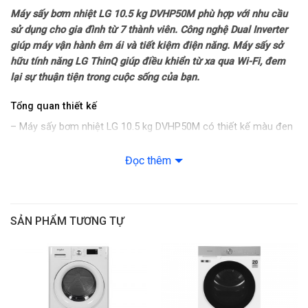
Máy sấy bơm nhiệt LG 10.5 kg DVHP50M phù hợp với nhu cầu
– Khóa trẻ em
sử dụng cho gia đình từ 7 thành viên. Công nghệ Dual Inverter
giúp máy vận hành êm ái và tiết kiệm điện năng. Máy sấy sở
– Hẹn giờ sấy
hữu tính năng LG ThinQ giúp điều khiển từ xa qua Wi-Fi, đem
lại sự thuận tiện trong cuộc sống của bạn.
– Đèn chiếu sáng lồng sấy
Tổng quan thiết kế
– Chẩn đoán lỗi Smart Diagnosis
– Máy sấy bơm nhiệt LG 10.5 kg DVHP50M có thiết kế màu đen
sang trọng, tinh tế, dễ dàng phối hợp cùng nội thất trong nhà.
– Công nghệ Eco Hybrid sấy nhanh tiết kiệm
Đọc thêm
– Bảng điều khiển
song ngữ Anh – Việt
hỗ trợ người dùng dễ
Bảng điều khiển: Song ngữ Anh – Việt, phím điều khiển cảm ứng,
dàng sử dụng thiết bị, kết hợp cùng núm xoay, cảm ứng trên
nút nhấn, núm xoay, có màn hình hiển thị
bảng điều khiển giúp các thao tác trở nên thuận tiện hơn.
SẢN PHẨM TƯƠNG TỰ
Chất liệu lồng sấy: Thép không gỉ
– Vỏ máy LG 10.5 kg DVHP50M được làm từ chất liệu
kim loại
sơn tĩnh điện
, cùng lồng sấy làm bằng
thép không gỉ
mang lại
Kích thước – Khối lượng: Cao 85 cm – Ngang 60 cm – Sâu 66 cm
tính thẩm mỹ cao, hạn chế các mảng bám vào lồng sấy.
– Nặng 56 Kg
Chiều dài ống thoát khí: Đang cập nhật