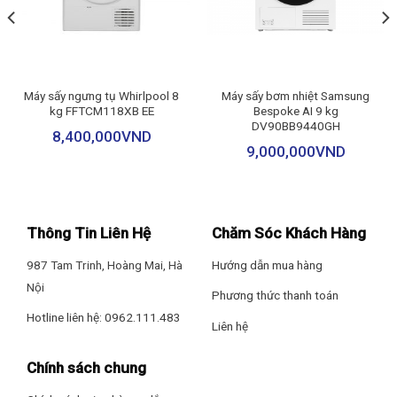
Chiều dài ống xả nước: Đang cập nhật
Dòng sản phẩm: 2024
Máy sấy ngưng tụ Whirlpool 8
Máy sấy bơm nhiệt Samsung
kg FFTCM118XB EE
Bespoke AI 9 kg
Sản xuất tại: Hàn Quốc
DV90BB9440GH
8,400,000
VND
9,000,000
VND
Hãng: LG.
*Hình ảnh chỉ mang tính chất minh họa sản phẩm
Thông Tin Liên Hệ
Chăm Sóc Khách Hàng
Đặc điểm và cơ chế sấy
987 Tam Trinh, Hoàng Mai, Hà
Hướng dẫn mua hàng
– Máy sấy bơm nhiệt LG sử dụng công nghệ sấy bơm nhiệt
Nội
Heatpump giúp quần áo hạn chế bị hư hại, giảm ảnh hưởng đến
Phương thức thanh toán
màu sắc và chất lượng sợi vải, đồng thời mang lại hiệu quả tiết
Hotline liên hệ: 0962.111.483
Liên hệ
kiệm điện năng.
Chính sách chung