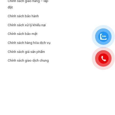
Chính sách giao hàng – lắp
đặt
Chính sách bảo hành
Chính sách xử lý khiếu nại
Chính sách bảo mật
Chính sách hàng hóa dịch vụ
Chính sách giá sản phẩm
*Hình ảnh chỉ mang tính chất minh họa sản phẩm
Chính sách giao dịch chung
Khối lượng sấy – Chương trình hoạt động
– Máy sấy bơm nhiệt LG có
khối lượng sấy 10.5 kg
phù hợp với
nhu cầu sử dụng của gia đình từ 7 thành viên.
– Máy sấy được trang bị
đa dạng chương trình hoạt động
như:
sấy nhanh 30 phút, sấy ngừa dị ứng,… giúp người dùng có thể
thoải mái tùy chỉnh chế độ sấy phù hợp với nhu cầu sử dụng.