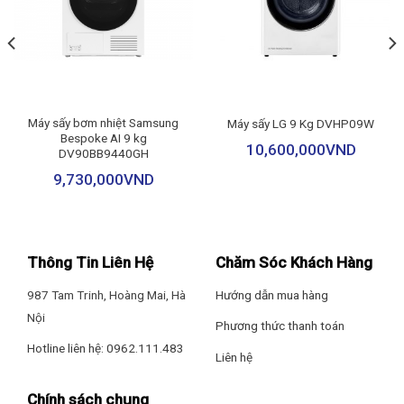
– Bảng điều khiển cảm ứng có màn hình hiển thị rõ nét, hỗ trợ
– Áo sơ mi
song ngữ Anh – Việt, cho phép thao tác dễ dàng với mọi đối
tượng người dùng.
– Đồ cotton
– Đồ hỗn hợp
Máy sấy bơm nhiệt Samsung
Máy sấy LG 9 Kg DVHP09W
Bespoke AI 9 kg
10,600,000
VND
DV90BB9440GH
– Chương trình tải xuống
9,730,000
VND
– Khăn trải giường
– Khử khuẩn
Thông Tin Liên Hệ
Chăm Sóc Khách Hàng
– Đồ trẻ em
987 Tam Trinh, Hoàng Mai, Hà
Hướng dẫn mua hàng
Nội
– Sấy theo thời gian
Phương thức thanh toán
*Hình ảnh chỉ mang tính chất minh họa
Hotline liên hệ: 0962.111.483
Liên hệ
Công nghệ: Sấy đảo chiều
Đặc điểm và cơ chế sấy
– Ứng dụng
công nghệ sấy bơm nhiệt (Heat Pump)
với nhiệt độ
Chính sách chung
– Steam Care chăm sóc quần áo với hơi nước