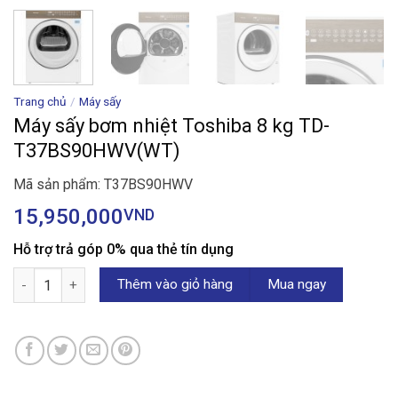
Trang chủ
/
Máy sấy
Máy sấy bơm nhiệt Toshiba 8 kg TD-
T37BS90HWV(WT)
Mã sản phẩm: T37BS90HWV
15,950,000
VND
Hỗ trợ trả góp 0% qua thẻ tín dụng
Máy sấy bơm nhiệt Toshiba 8 kg TD-T37BS90HWV(WT) số lượng
Thêm vào giỏ hàng
Mua ngay