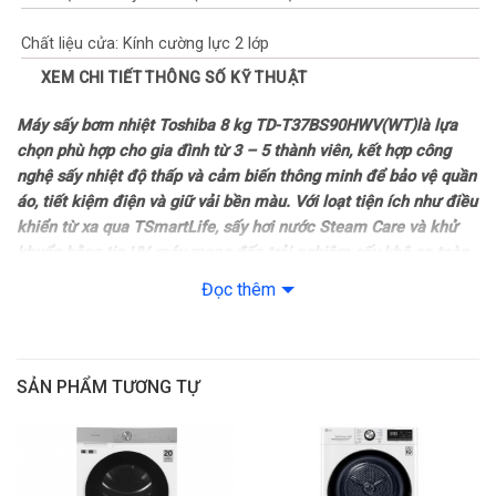
Chất liệu cửa: Kính cường lực 2 lớp
XEM CHI TIẾT THÔNG SỐ KỸ THUẬT
Dòng sản phẩm: 2025
Máy sấy bơm nhiệt Toshiba 8 kg TD-T37BS90HWV(WT)
là lựa
Sản xuất tại: Trung Quốc
chọn phù hợp cho gia đình từ 3 – 5 thành viên, kết hợp công
nghệ sấy nhiệt độ thấp và cảm biến thông minh để bảo vệ quần
Mức tiêu thụ điện năng
áo, tiết kiệm điện và giữ vải bền màu. Với loạt tiện ích như điều
khiển từ xa qua TSmartLife, sấy hơi nước Steam Care và khử
Nhiệt độ sấy tối đa: Từ 55 – 60°C
khuẩn bằng tia UV, máy mang đến trải nghiệm sấy khô an toàn,
hiệu quả và tiện lợi trong từng chu trình.
Đọc thêm
Công suất tiêu thụ: 1600W
Tổng quan thiết kế
Công nghệ tiết kiệm điện: Dual Inverter
– Máy sấy Toshiba có thiết kế cửa trước lồng ngang hiện đại, dễ
lắp đặt cùng máy giặt hoặc bố trí riêng biệt trong không gian nội
SẢN PHẨM TƯƠNG TỰ
Chương trình – Công nghệ sấy
thất.
Chương trình: Sấy nhanh
– Lồng sấy bằng thép không gỉ giúp tăng độ bền và hạn chế
bám mùi trong quá trình sử dụng.
– Đồ len