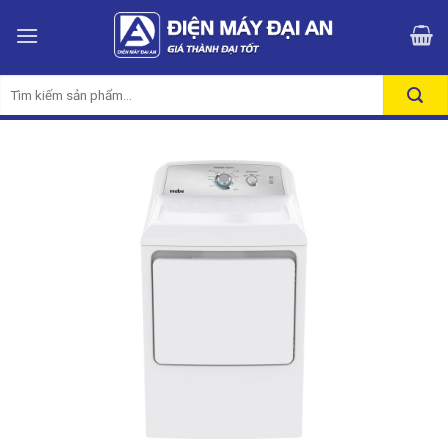
Skip
to
content
Tìm
kiếm: