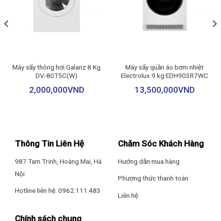
sở may và gia đình có nhu cầu sấy lượng lớn quần áo.
Hẹn giờ:
Không
Khoá an toàn:
Có
Ngôn ngữ hiển thị:
Tiếng Anh
Máy sấy thông hơi Galanz 8 Kg
Máy sấy quần áo bơm nhiệt
DV-80T5C(W)
Electrolux 9 kg EDH903R7WC
Kết nối Wifi:
Không
2,000,000
VND
13,500,000
VND
Tiện ích khác:
Công nghệ enegry saver và sấy kháng khuẩn
Khối lượng sản phẩm (kg):
49.36 kg
Thông Tin Liên Hệ
Chăm Sóc Khách Hàng
Kích thước sản phẩm:
680 x 688 x 1100 mm
987 Tam Trinh, Hoàng Mai, Hà
Hướng dẫn mua hàng
Nội
Phương thức thanh toán
Hotline liên hệ: 0962.111.483
Liên hệ
Chính sách chung