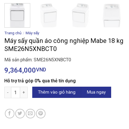
Trang chủ
/
Máy sấy
Máy sấy quần áo công nghiệp Mabe 18 kg
SME26N5XNBCT0
Mã sản phẩm: SME26N5XNBCT0
9,364,000
VND
Hỗ trợ trả góp 0% qua thẻ tín dụng
Máy sấy quần áo công nghiệp Mabe 18 kg SME26N5XNBCT0 số 
Thêm vào giỏ hàng
Mua ngay