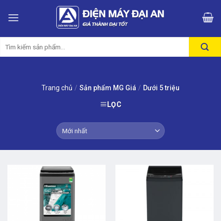
Skip
to
content
Tìm
kiếm:
Trang chủ
/
Sản phẩm MG Giá
/
Dưới 5 triệu
LỌC