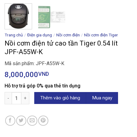
Trang chủ
/
Điện gia dụng
/
Nồi cơm điện
/
Nồi cơm điện Tiger
Nồi cơm điện tử cao tần Tiger 0.54 lít
JPF-A55W-K
Mã sản phẩm: JPF-A55W-K
8,000,000
VND
Hỗ trợ trả góp 0% qua thẻ tín dụng
Nồi cơm điện tử cao tần Tiger 0.54 lít JPF-A55W-K số lượng
Thêm vào giỏ hàng
Mua ngay