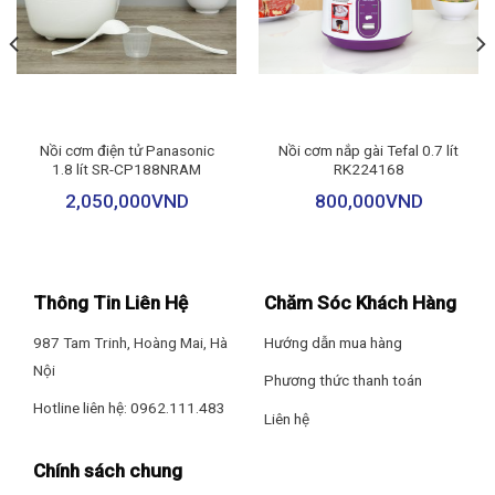
Loại nắp: Nắp gài
Dây điện: Dài 140 cm
Phụ kiện: Đang cập nhật
Nồi cơm điện tử Panasonic
Nồi cơm nắp gài Tefal 0.7 lít
Tính năng khác: Các bộ phận dễ dàng tháo lắp giúp bạn dễ dàng
1.8 lít SR-CP188NRAM
RK224168
vệ sinh
2,050,000
VND
800,000
VND
Thông Số Kỹ Thuật
Kích thước (RxSxC) (mm): Đang cập nhật
Thông Tin Liên Hệ
Chăm Sóc Khách Hàng
Trọng lượng: 3.3 kg
Nồi cơm điện tử cao tần Tiger JPF-A55W 0.54 Lít – Nhật Bản
987 Tam Trinh, Hoàng Mai, Hà
Hướng dẫn mua hàng
Nội
Các bộ phận của nồi dễ dàng tháo lắp, giúp việc vệ sinh đơn
Điện áp: 220V- 50hz
Phương thức thanh toán
giản hơn. Dây điện đi kèm dài 140cm, không gây vướng víu cho
Hotline liên hệ: 0962.111.483
Liên hệ
Công suất: 705W
người dùng trong quá trình sử dụng thiết bị.
Chính sách chung
>>>Xem thêm: Nồi cơm điện Tiger có tốt không?
Xuất Xứ & Bảo Hành