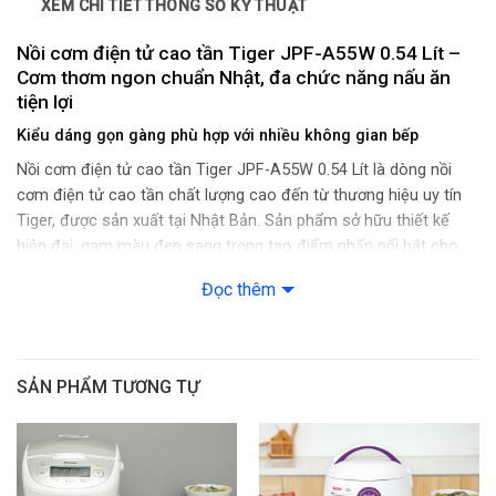
XEM CHI TIẾT THÔNG SỐ KỸ THUẬT
– Nấu cực ngon
– Nấu tiết kiệm điện
Nồi cơm điện tử cao tần Tiger JPF-A55W 0.54 Lít –
– Nấu nhanh
Cơm thơm ngon chuẩn Nhật, đa chức năng nấu ăn
tiện lợi
– Xôi/cơm trộn
– Cháo
Kiểu dáng gọn gàng phù hợp với nhiều không gian bếp
– Gạo ngũ cốc
Nồi cơm điện tử cao tần Tiger JPF-A55W 0.54 Lít là dòng nồi
– Gạo lứt
cơm điện tử cao tần chất lượng cao đến từ thương hiệu uy tín
– Gạo lứt nảy mầm
Tiger, được sản xuất tại Nhật Bản. Sản phẩm sở hữu thiết kế
– Hầm
hiện đại, gam màu đen sang trọng tạo điểm nhấn nổi bật cho
– Hấp
mọi căn bếp gia đình. Thiết bị có kích thước nhỏ gọn, dễ dàng
Đọc thêm
trưng bày ở nhiều vị trí khác nhau.
Chống dính: Lòng nồi phủ men chống dính
Hẹn giờ nấu: Có
SẢN PHẨM TƯƠNG TỰ
Phím điều khiển: Nút nhấn điện tử
Màn hình hiển thị: Màn hình LCD