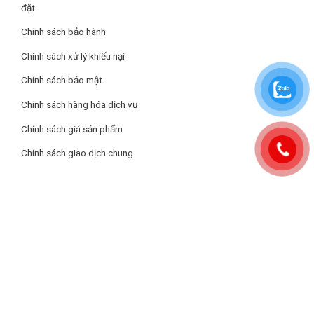
đặt
Sở hữu 3 cánh quạt với đường kính lên đến 40cm, quạt đứng
Mitsubishi LV16-RB CY-BW mang đến luồng gió mạnh và tỏa
Chính sách bảo hành
rộng khắp không gian, giúp làm mát được cho cả những căn
Chính sách xử lý khiếu nại
phòng có diện tích lớn. Công suất hoạt động 47W cùng lưu
lượng gió 108m3/phút giúp làm mát nhanh chóng, mang đến
Chính sách bảo mật
cho bạn cảm giác mát lạnh ngay tức thì.
Chính sách hàng hóa dịch vụ
Chính sách giá sản phẩm
Chính sách giao dịch chung