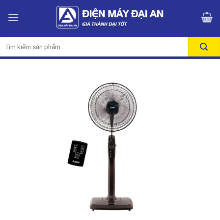
Skip
to
content
Tìm
kiếm: