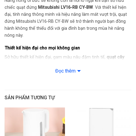
Nắng nóng oi bức sẽ không còn là nỗi lo ngại khi bạn sở hữu
chiếc quạt đứng
Mitsubishi LV16-RB CY-BW
. Với thiết kế hiện
đại, tính năng thông minh và hiệu năng làm mát vượt trội, quạt
đứng Mitsubishi LV16-RB CY-BW sẽ trở thành người bạn đồng
hành không thể thiếu đối với gia đình bạn trong mùa hè nắng
nóng này.
Thiết kế hiện đại cho mọi không gian
Sở hữu thiết kế hiện đại, gam màu nâu đậm tinh tế,
quạt cây
Mitsubishi LV16-RB CY-BW
dễ dàng kết hợp với mọi không gian,
Đọc thêm
từ phòng khách, phòng ngủ đến văn phòng làm việc. Ngoài ra,
khả năng điều chỉnh chiều cao linh hoạt từ 121 – 140cm giúp
bạn tùy chỉnh hướng gió phù hợp với nhu cầu sử dụng.
SẢN PHẨM TƯƠNG TỰ