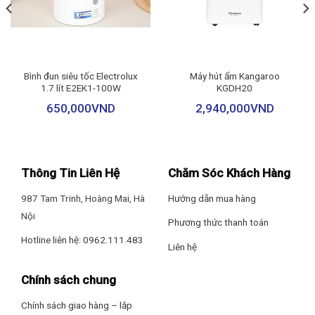
Bình đun siêu tốc Electrolux
Máy hút ẩm Kangaroo
1.7 lít E2EK1-100W
KGDH20
650,000
VND
2,940,000
VND
Thông Tin Liên Hệ
Chăm Sóc Khách Hàng
987 Tam Trinh, Hoàng Mai, Hà
Hướng dẫn mua hàng
Nội
Quạt đứng điều chỉnh độ cao dễ dàng
Phương thức thanh toán
Với trọng lượng 7.4 kg, cây
quạt đứng
này vẫn đảm bảo sự chắc
Hotline liên hệ: 0962.111.483
Liên hệ
chắn trong quá trình hoạt động mà vẫn giúp người dùng dễ dàng
di chuyển đến bất kỳ vị trí nào trong nhà.
Chính sách chung
Hiệu suất làm mát cực tốt
Chính sách giao hàng – lắp