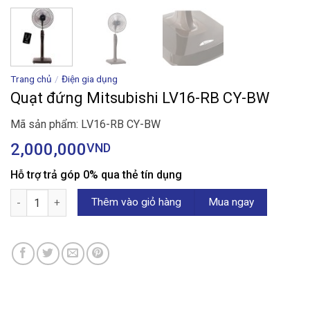
Trang chủ
/
Điện gia dụng
Quạt đứng Mitsubishi LV16-RB CY-BW
Mã sản phẩm: LV16-RB CY-BW
2,000,000
VND
Hỗ trợ trả góp 0% qua thẻ tín dụng
Quạt đứng Mitsubishi LV16-RB CY-BW số lượng
Thêm vào giỏ hàng
Mua ngay