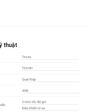
ỹ thuật
Tiross
TS9181
Quạt tháp
45W
3 mức tốc độ gió
hiển:
Điều khiển từ xa