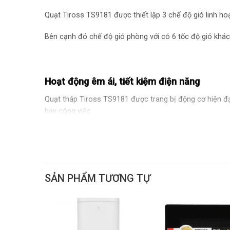
Quạt Tiross TS9181 được thiết lập 3 chế độ gió linh ho
Bên cạnh đó chế độ gió phòng với có 6 tốc độ gió khá
Hoạt động êm ái, tiết kiệm điện năng
Quạt tháp Tiross TS9181 được trang bị động cơ hiện đại
hay công việc.
Đặc biệt với công nghệ tiết kiệm điện năng, giúp bạn tiế
Tính năng tiện lợi trên Tiross TS9181
SẢN PHẨM TƯƠNG TỰ
Chế độ hẹn giờ lên đến 12 tiếng giúp bạn chủ động thời
Chế độ đảo chiều gió trái phải giúp luồng gió được phâ