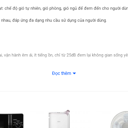
ạt: chế độ gió tự nhiên, gió phòng, gió ngủ để đem đến cho người dùn
c nhau, đáp ứng đa dạng nhu cầu sử dụng của người dùng.
, vận hành êm ái, ít tiếng ồn, chỉ từ 25dB đem lại không gian sống y
Đọc thêm
t kiệm chi phí điện hàng tháng.
 gian sử dụng quạt theo nhu cầu hằng ngày.
n tán đều khắp phòng đem lại cảm giác thoải mái, dễ chịu khi dùng.