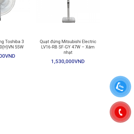
chỉnh quạt từ xa mà không cần đến gần.
h, giúp người dùng tiết kiệm được nhiều thời gian và
+
ng Toshiba 3
Quạt đứng Mitsubishi Electric
0(H)VN 55W
LV16-RB SF-GY 47W – Xám
nhạt
00
VND
1,530,000
VND