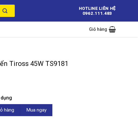
HOTLINE LIÊN HỆ
0962.111.483
Giỏ hàng
hiển Tiross 45W TS9181
n dụng
s 45W TS9181 số lượng
ỏ hàng
Mua ngay