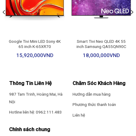
– VRR 165 Hz
– Chuyển động mượt OLED Motion
– Giảm độ trễ chơi game Auto Low Latency Mode (ALLM)
Google Tivi Mini LED Sony 4K
Smart Tivi Neo QLED 4K 55
– Chế độ game HGiG
65 inch K-65XR70
inch Samsung QA55QN90C
15,920,000
VND
18,000,000
VND
– HDR Expression Enhancer
– Độ trễ phản hồi hình ảnh (gaming) dưới 0.1 ms
Thông Tin Liên Hệ
Chăm Sóc Khách Hàng
– AI Picture Pro
987 Tam Trinh, Hoàng Mai, Hà
Hướng dẫn mua hàng
– AI Emotional Remastering
Nội
Phương thức thanh toán
Hotline liên hệ: 0962.111.483
– 4K Expression Enhancer
Liên hệ
– 10 chế độ hình ảnh
Chính sách chung