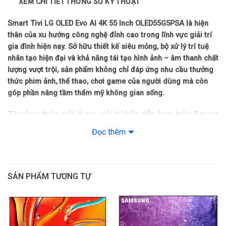
XEM CHI TIẾT THÔNG SỐ KỸ THUẬT
Công nghệ hình ảnh
Smart Tivi LG OLED Evo AI 4K 55 Inch OLED55G5PSA là hiện
Công nghệ hình ảnh: α11 AI Super Upscaling 4K
thân của xu hướng công nghệ đỉnh cao trong lĩnh vực giải trí
gia đình hiện nay. Sở hữu thiết kế siêu mỏng, bộ xử lý trí tuệ
– Điều chỉnh độ sáng tự động AI Brightness
nhân tạo hiện đại và khả năng tái tạo hình ảnh – âm thanh chất
lượng vượt trội, sản phẩm không chỉ đáp ứng nhu cầu thưởng
– OLED Dynamic Tone Mapping Pro
thức phim ảnh, thể thao, chơi game của người dùng mà còn
góp phần nâng tầm thẩm mỹ không gian sống.
– HLG
Thưởng thức nội dung giải trí hấp dẫn hơn trên Smart
– HDR10
Tivi LG OLED Evo AI 4K 55 Inch OLED55G5PSA
Đọc thêm
Thiết kế siêu mỏng liền tường – vẻ đẹp hiện đại trong từng chi
– Dolby Vision
tiết
– Chế độ nhà làm phim FilmMaker Mode
Smart Tivi LG OLED Evo AI 4K 55 Inch OLED55G5PSA gây ấn
SẢN PHẨM TƯƠNG TỰ
tượng ngay từ cái nhìn đầu tiên nhờ thiết kế cực kỳ mỏng gọn và
– Dải màu rộng OLED Color
tinh tế. Với khả năng lắp đặt sát tường, sản phẩm không chỉ giúp
tiết kiệm không gian mà còn mang lại cảm giác hài hòa, thanh
– Công nghệ điểm ảnh Pixel Dimming
thoát và đậm chất tối giản.