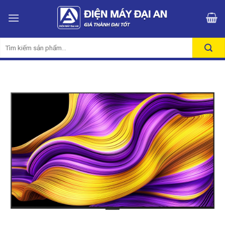
Skip
to
content
Tìm
kiếm: