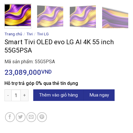
Trang chủ
/
Tivi
/
Tivi LG
Smart Tivi OLED evo LG AI 4K 55 inch
55G5PSA
Mã sản phẩm: 55G5PSA
23,089,000
VND
Hỗ trợ trả góp 0% qua thẻ tín dụng
Smart Tivi OLED evo LG AI 4K 55 inch 55G5PSA số lượng
Thêm vào giỏ hàng
Mua ngay