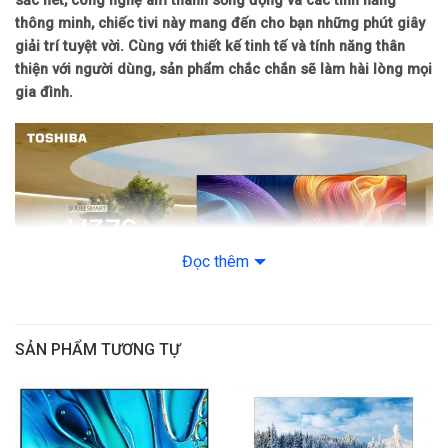
sắc nét, công nghệ âm thanh sống động và các tính năng
thông minh, chiếc tivi này mang đến cho bạn những phút giây
Tần số quét: 60Hz
giải trí tuyệt vời. Cùng với thiết kế tinh tế và tính năng thân
thiện với người dùng, sản phẩm chắc chắn sẽ làm hài lòng mọi
Bộ xử lý: Engine Z1
gia đình.
Công suất loa: 20W
Số lượng loa: 2 loa
Tính năng
Đọc thêm
Hệ điều hành: VIDAA
Tiện ích: Điều khiển TV bằng điện thoại, Tìm kiếm bằng giọng nói
SẢN PHẨM TƯƠNG TỰ
Kích thước, trọng lượng
Thiết kế tinh tế, phù hợp mọi không gian
Kích thước có chân đế: 72.2cm x 46cm x 18.6cm (Ngang x cao x
Smart Tivi QLED Toshiba AI HD 32 inch 32V37SP được thiết kế
dày)
với kiểu dáng hiện đại, màn hình siêu mỏng và chân đế chắc