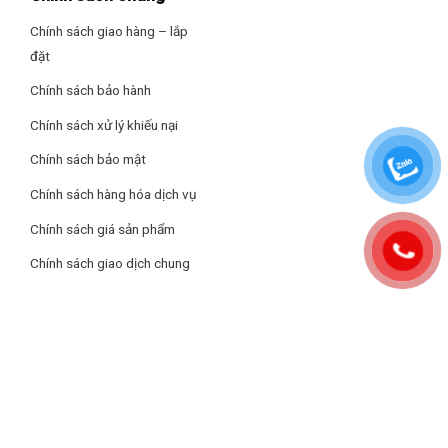
Chính sách giao hàng – lắp
đặt
Chính sách bảo hành
Chính sách xử lý khiếu nại
Chất lượng hình ảnh sắc nét và sống động
Chính sách bảo mật
Tivi sử dụng công nghệ QLED kết hợp với REGZA Engine Z1,
mang đến độ phân giải Full HD cực kỳ sắc nét. Công nghệ Direct
Chính sách hàng hóa dịch vụ
LED giúp ánh sáng trên màn hình đồng đều, tạo ra hình ảnh
Chính sách giá sản phẩm
sống động và chân thực.
Chính sách giao dịch chung