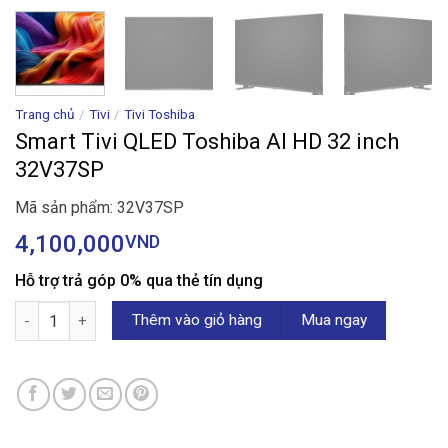
Trang chủ
/
Tivi
/
Tivi Toshiba
Smart Tivi QLED Toshiba AI HD 32 inch
32V37SP
Mã sản phẩm: 32V37SP
4,100,000
VND
Hỗ trợ trả góp 0% qua thẻ tín dụng
Smart Tivi QLED Toshiba AI HD 32 inch 32V37SP số lượng
Thêm vào giỏ hàng
Mua ngay