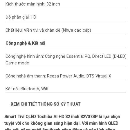
Kích thước màn hình: 32 inch
Độ phân giải: HD
Chất liệu: Viền tivi và chân đế (Nhựa cao cấp)
Công nghệ & Kết nối
Công nghệ hình ảnh: Công nghệ Essential PQ, Direct LED (D-LED),
Game mode
Công nghệ âm thanh: Regza Power Audio, DTS Virtual X
Kết nối: Bluetooth, Wifi
Cổng HDMI: 2 cổng
XEM CHI TIẾT THÔNG SỐ KỸ THUẬT
USB: 1 cổng
Smart Tivi QLED Toshiba AI HD 32 inch 32V37SP là lựa chọn
tuyệt vời cho không gian sống hiện đại. Với màn hình QLED
Jack cắm: Optical, AV, LAN