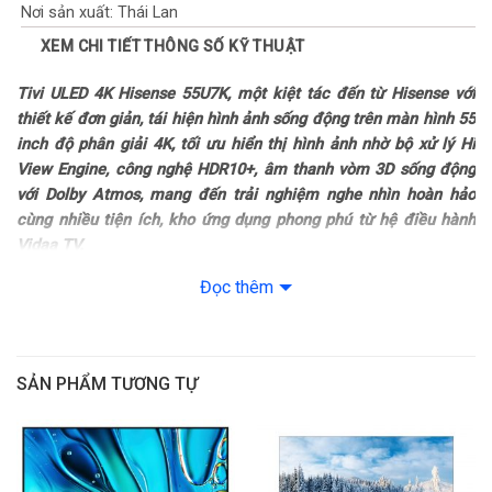
Nơi sản xuất: Thái Lan
XEM CHI TIẾT THÔNG SỐ KỸ THUẬT
Năm ra mắt: 2023
Tivi ULED 4K Hisense 55U7K, một kiệt tác đến từ Hisense với
Công nghệ hình ảnh
thiết kế đơn giản, tái hiện hình ảnh sống động trên màn hình 55
inch độ phân giải 4K, tối ưu hiển thị hình ảnh nhờ bộ xử lý Hi
Công nghệ hình ảnh: Tương thích chuẩn IMAX Enhanced
View Engine, công nghệ HDR10+, âm thanh vòm 3D sống động
với Dolby Atmos, mang đến trải nghiệm nghe nhìn hoàn hảo
– HLG
cùng nhiều tiện ích, kho ứng dụng phong phú từ hệ điều hành
Vidaa TV.
– Hiển thị màu rực rỡ Quantum Dot Colour
Đọc thêm
Mời bạn xem video giới thiệu dòng tivi ULED U7K của Hisense:
– HDR10+
Tổng quan thiết kế
– HDR 800 nits
– Tivi ULED 4K Hisense 55U7K thuộc dòng tivi ULED U7K phân
SẢN PHẨM TƯƠNG TỰ
khúc high-end của nhà Hisense, có thiết kế đơn giản, sở hữu
– Dolby Vision IQ
màn hình 55 inch, bố trí sang đẹp cho phòng khách gia đình,
phù hợp cho cả phòng họp, phòng giải trí, phòng khách sạn,…
– Công nghệ giảm ánh sáng xanh, bảo vệ mắt
– Chân đế nâng đỡ tivi hình chữ T ngược được làm từ kim loại