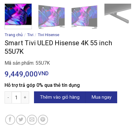
Trang chủ
/
Tivi
/
Tivi Hisense
Smart Tivi ULED Hisense 4K 55 inch
55U7K
Mã sản phẩm: 55U7K
9,449,000
VND
Hỗ trợ trả góp 0% qua thẻ tín dụng
Smart Tivi ULED Hisense 4K 55 inch 55U7K số lượng
Thêm vào giỏ hàng
Mua ngay