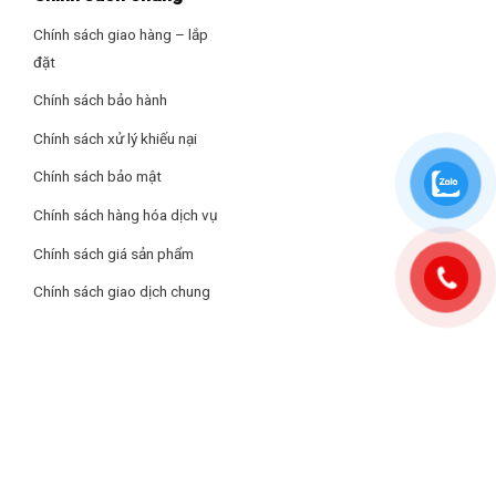
chuyển động mượt mà và sống động hơn.
Chính sách giao hàng – lắp
Chiếu hình từ điện thoại lên TV: Chromecast
đặt
– AirPlay 2
Chính sách bảo hành
– Miracast
Chính sách xử lý khiếu nại
Chính sách bảo mật
– Anyview Cast
Chính sách hàng hóa dịch vụ
Remote thông minh: Remote tích hợp micro tìm kiếm bằng giọng
Chính sách giá sản phẩm
nói
Chính sách giao dịch chung
Ứng dụng phổ biến: YouTube
– Netflix
– Clip TV
– FPT Play