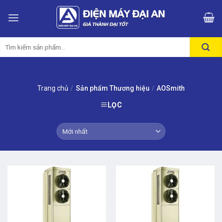
Skip
to
content
Tìm
kiếm:
Trang chủ
/
Sản phẩm Thương hiệu
/
AOSmith
LỌC