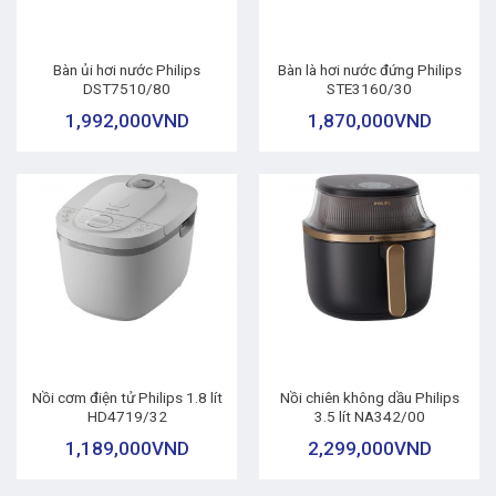
Bàn ủi hơi nước Philips
Bàn là hơi nước đứng Philips
DST7510/80
STE3160/30
1,992,000
VND
1,870,000
VND
Nồi cơm điện tử Philips 1.8 lít
Nồi chiên không dầu Philips
HD4719/32
3.5 lít NA342/00
1,189,000
VND
2,299,000
VND