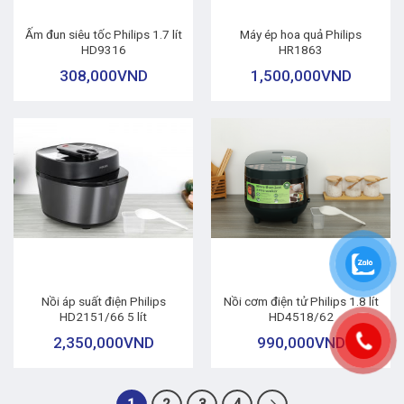
Ấm đun siêu tốc Philips 1.7 lít
Máy ép hoa quả Philips
HD9316
HR1863
308,000
VND
1,500,000
VND
Nồi áp suất điện Philips
Nồi cơm điện tử Philips 1.8 lít
HD2151/66 5 lít
HD4518/62
2,350,000
VND
990,000
VND