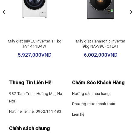
Dual Inverter HeatPump mới giúp tăng hiệu quả chu trình và
Công nghệ sấy: Sấy kép
giảm thời gian chăm sóc áo quần, thấp nhất chỉ còn 18 phút.
Bảng điều khiển và Tiện ích
Bảng điều khiển: Tiếng Việt cảm ứng có màn hình hiển thị
Máy giặt sấy LG Inverter 11 kg
Máy giặt Panasonic Inverter
FV1411D4W
9kg NA-V90FC1LVT
Tiện ích: Tạo và giữ nếp ly quần tây
5,927,000
VND
6,002,000
VND
– Chẩn đoán lỗi Smart Diagnosis
– Hệ thống AutoFresh System
Thông Tin Liên Hệ
Chăm Sóc Khách Hàng
987 Tam Trinh, Hoàng Mai, Hà
Hướng dẫn mua hàng
– Moving Hanger – Móc treo chuyển động linh hoạt
Nội
Phương thức thanh toán
– Cho phép điều khiển máy giặt từ xa qua ứng dụng LG ThinQ
Hotline liên hệ: 0962.111.483
Liên hệ
Thông tin lắp đặt
Chính sách chung
Kích thước – Khối lượng: Cao 196.5 cm – Ngang 60 cm – Sâu 62