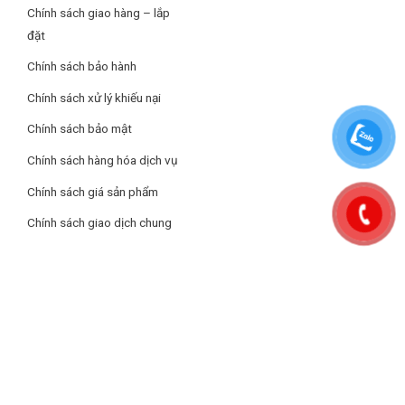
Chính sách giao hàng – lắp
cm – Nặng 87 kg
đặt
Hãng: LG.
Chính sách bảo hành
Chính sách xử lý khiếu nại
AutoFresh System™
Chính sách bảo mật
Làm mới quần áo và giúp ngôi nhà luôn khô thoáng
Chính sách hàng hóa dịch vụ
Chính sách giá sản phẩm
Chính sách giao dịch chung
AutoFresh System điều hòa các dòng không khí một cách tự
động, giúp quần áo mềm mại, thơm tho, đồng thời loại bỏ nồm
ẩm khỏi không gian.
Hút ẩm 10L
Loại bỏ nồm ẩm khỏi gia đình bạn