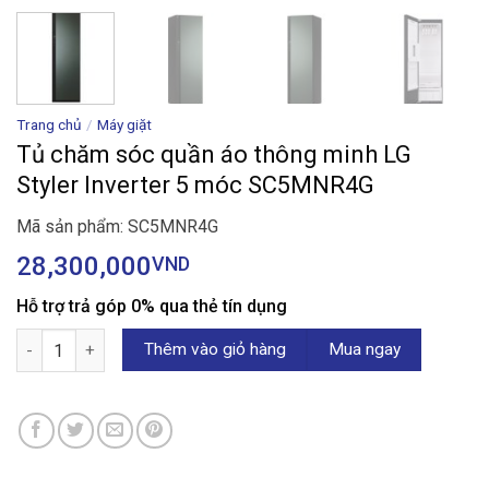
Trang chủ
/
Máy giặt
Tủ chăm sóc quần áo thông minh LG
Styler Inverter 5 móc SC5MNR4G
Mã sản phẩm: SC5MNR4G
28,300,000
VND
Hỗ trợ trả góp 0% qua thẻ tín dụng
Tủ chăm sóc quần áo thông minh LG Styler Inverter 5 móc SC5
Thêm vào giỏ hàng
Mua ngay