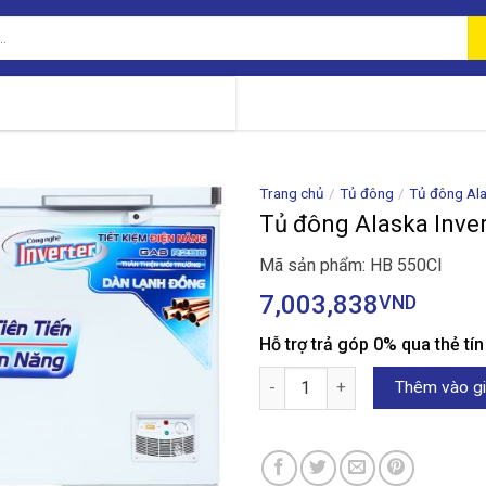
Trang chủ
/
Tủ đông
/
Tủ đông Al
Tủ đông Alaska Inver
Mã sản phẩm: HB 550CI
7,003,838
VND
Hỗ trợ trả góp 0% qua thẻ tí
Tủ đông Alaska Inverter 419 lí
Thêm vào gi