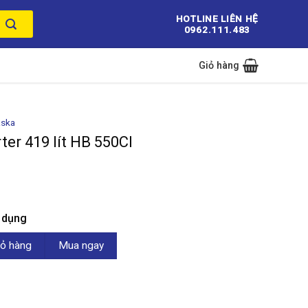
HOTLINE LIÊN HỆ
0962.111.483
Giỏ hàng
aska
ter 419 lít HB 550CI
n dụng
t HB 550CI số lượng
ỏ hàng
Mua ngay