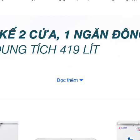
– Khoá cửa tủ
– Giỏ đựng đồ
– Lỗ thoát nước
– Bánh xe
Kích thước, khối 
Nặng 63 kg
Đọc thêm
Loại Gas: R290
Độ ồn: Hãng khôn
Thương hiệu của:
Sản xuất tại: Tru