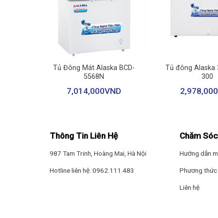
+
+
 Lít HB-
Tủ Đông Mát Alaska BCD-
Tủ đông Alaska 3
5568N
300
ND
7,014,000
VND
2,978,000
Công nghệ tiết kiệm điện
Được tích hợp
công nghệ Inverter
giúp cho mẫu tủ đông
phần giảm thiểu tiếng ồn phát ra trong suốt thời gian t
Thông Tin Liên Hệ
Chăm Sóc
987 Tam Trinh, Hoàng Mai, Hà Nội
Hướng dẫn m
Hotline liên hệ: 0962.111.483
Phương thức 
Liên hệ