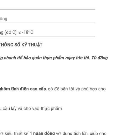
đông
g (độ C): ≤ -18ºC
 THÔNG SỐ KỸ THUẬT
m điện: Inverter
g nhanh để bảo quản thực phẩm ngay tức thì. Tủ đông
p: Làm lạnh trực tiếp
: Đồng
: Nhựa ABS
 nhôm tĩnh điện cao cấp
, có độ bền tốt và phù hợp cho
ài: Thân tủ: Nhôm tĩnh điện, Cửa tủ: Nhôm tĩnh
nhu cầu lấy và cho vào thực phẩm.
 chỉnh nhiệt độ bên ngoài tủ
ới kiểu thiết kế
1 ngăn đông
với dung tích lớn, giúp cho
m điện