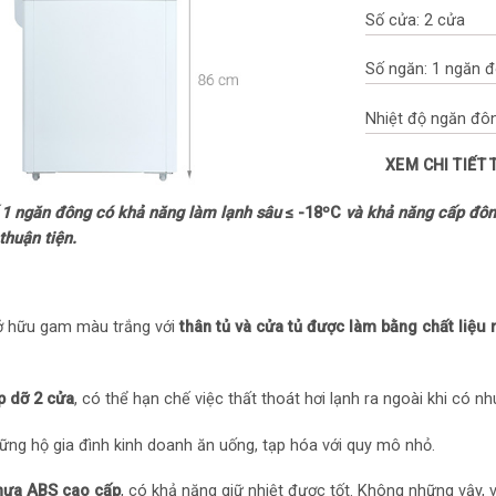
Số cửa: 2 cửa
Số ngăn: 1 ngăn 
Nhiệt độ ngăn đôn
XEM CHI TIẾT
Công nghệ tiết kiệ
ế 1 ngăn đông có khả năng làm lạnh sâu
≤ -18ºC
và khả năng cấp đôn
Công nghệ tích hợ
thuận tiện.
Chất liệu dàn lạnh
Chất liệu lòng tủ
sở hữu gam màu trắng với
thân tủ và cửa tủ được làm bằng
chất liệu
Chất liệu bên ngo
điện
p dỡ 2 cửa
, có thể hạn chế việc thất thoát hơi lạnh ra ngoài khi có 
Tiện ích: Nút điều
ững hộ gia đình kinh doanh ăn uống, tạp hóa với quy mô nhỏ.
nhựa ABS cao cấp
, có khả năng giữ nhiệt được tốt. Không những vậy, v
– Inverter tiết kiệ