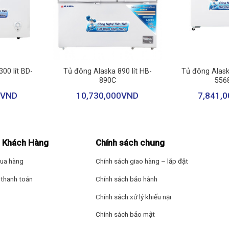
Năm ra mắt: 2022
Hãng: Alaska.
+
+
00 lít BD-
Tủ đông Alaska 890 lít HB-
Tủ đông Alask
890C
556
VND
10,730,000
VND
7,841,0
 có khả năng tiết kiệm điện hiệu quả mà vẫn duy trì được nhiệt độ 
ủ hoạt động.
 Khách Hàng
Chính sách chung
ua hàng
Chính sách giao hàng – lắp đặt
thanh toán
Chính sách bảo hành
Chính sách xử lý khiếu nại
Chính sách bảo mật