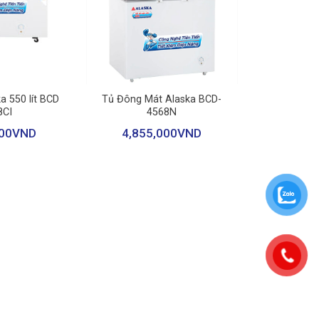
+
a 550 lít BCD
Tủ Đông Mát Alaska BCD-
8CI
4568N
00
VND
4,855,000
VND
ổn định bên trong tủ. Chưa hết, công nghệ này còn góp