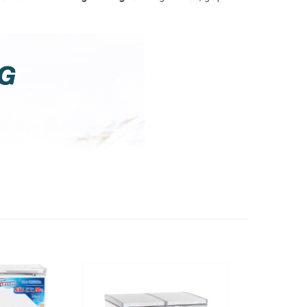
lượng: Dài 135.6 cm – Rộng 78 cm – Cao 86 cm –
g công bố
 Việt Nam
ng Quốc