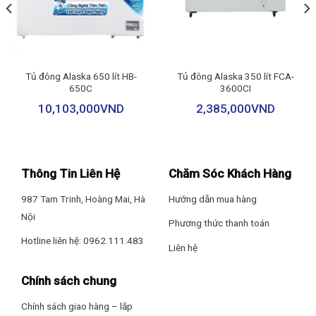
Để đảm bảo hiệu suất và sự tiện ích, tủ còn có lỗ thoát nước.
Điều này cho phép nước được dẫn ra ngoài một cách thuận tiện
Sản xuất tại: Trung Quốc
và giúp giữ cho bên trong tủ luôn khô ráo và sạch sẽ.
Bảo hành: 24 tháng
Để dễ dàng di chuyển và sắp xếp tủ theo ý muốn, bánh xe di
Tủ đông Alaska 650 lít HB-
Tủ đông Alaska 350 lít FCA-
chuyển được tích hợp trên tủ. Điều này giúp bạn dễ dàng di
650C
3600CI
chuyển tủ đến vị trí mong muốn và tiện lợi trong việc vệ sinh và
10,103,000
VND
2,385,000
VND
bảo trì.
Thông Tin Liên Hệ
Chăm Sóc Khách Hàng
987 Tam Trinh, Hoàng Mai, Hà
Hướng dẫn mua hàng
Nội
Phương thức thanh toán
Hotline liên hệ: 0962.111.483
Liên hệ
Chính sách chung
Chính sách giao hàng – lắp