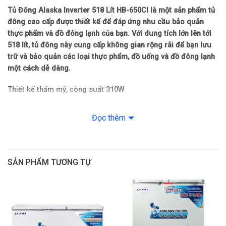
Thông số kỹ thuật
Tủ Đông Alaska Inverter 518 Lít HB-650CI là một sản phẩm tủ
đông cao cấp được thiết kế để đáp ứng nhu cầu bảo quản
Dòng điện: 220-240V/50Hz
thực phẩm và đồ đông lạnh của bạn. Với dung tích lớn lên tới
518 lít, tủ đông này cung cấp không gian rộng rãi để bạn lưu
Công suất: 310W
trữ và bảo quản các loại thực phẩm, đồ uống và đồ đông lạnh
một cách dễ dàng.
Loại gas: R290
Thiết kế thẩm mỹ, công suất 310W
Nhiệt độ ngăn đông: ≤ -18ºC
Tủ Đông Alaska Inverter 518 Lít HB-650CI là một sản phẩm với
thiết kế thẩm mỹ tinh tế, đáp ứng đầy đủ các yêu cầu về lưu trữ
Đọc thêm
Kích thước: Dài 168.3 cm – Rộng 67 cm – Cao 88 cm
và bảo quản thực phẩm đông lạnh. Thiết kế của tủ đông
Alaska được chăm chút tỉ mỉ, cửa mở lên phía trước và tay nắm
Trọng lượng: 73 kg
tiện dụng, giúp dễ dàng tiếp cận và lấy các sản phẩm từ bên
SẢN PHẨM TƯƠNG TỰ
trong tủ.
Tiện ích: Công nghệ biến tần INVERTER kết hợp gas R290 tiết
kiệm điện năng
Công suất tiêu thụ chỉ 310W, tủ đông này mang lại sự tiết kiệm
năng lượng và giảm thiểu chi phí điện, đồng thời giữ cho thực
Xuất Xứ & Bảo Hành
phẩm luôn tươi ngon và bền lâu.
Hãng sản xuất: Alaska (Thương hiệu: Việt Nam)