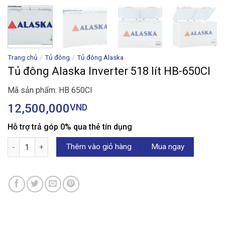
Trang chủ
/
Tủ đông
/
Tủ đông Alaska
Tủ đông Alaska Inverter 518 lít HB-650CI
Mã sản phẩm: HB 650CI
12,500,000
VND
Hỗ trợ trả góp 0% qua thẻ tín dụng
Tủ đông Alaska Inverter 518 lít HB-650CI số lượng
Thêm vào giỏ hàng
Mua ngay