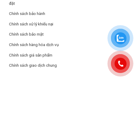
đặt
Chính sách bảo hành
Chính sách xử lý khiếu nại
Chính sách bảo mật
Chính sách hàng hóa dịch vụ
Chính sách giá sản phẩm
Tủ Đông Alaska Inverter 518 Lít HB-650CI có bánh xe đẩy tiện
lợi
Chính sách giao dịch chung
Dung tích sử dụng lên đến 518 lít, tủ đông này cung cấp không
gian rộng rãi để lưu trữ các loại thực phẩm và đồ đông lạnh một
cách tiện lợi. Với khả năng bảo quản và bảo vệ thực phẩm tốt,
đây là một lựa chọn lý tưởng cho gia đình và các cơ sở kinh
doanh trong việc lưu trữ thực phẩm đông lạnh.
Tủ có khóa an toàn
Với khóa an toàn, bạn có thể khóa tủ để ngăn trẻ em hoặc
những người không được phép tiếp cận bên trong.