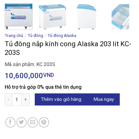
Trang chủ
/
Tủ đông
/
Tủ đông Alaska
Tủ đông nắp kính cong Alaska 203 lít KC-
203S
Mã sản phẩm: KC 203S
10,600,000
VND
Hỗ trợ trả góp 0% qua thẻ tín dụng
Tủ đông nắp kính cong Alaska 203 lít KC-203S số lượng
Thêm vào giỏ hàng
Mua ngay