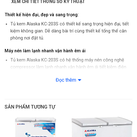
XEM CHI TIẾT THÔNG SỐ KỸ THUẬT
Chân bánh xe: 4 chiếc
Thiết kế hiện đại, đẹp và sang trọng:
Lòng tủ: nhôm phẳng
Tủ kem Alaska KC-203S có thiết kế sang trọng hiện đại, tiết
kiệm không gian. Dễ dàng bài trí cùng thiết kế tổng thể căn
Số lượng rổ tủ: 3 chiếc
phòng nơi đặt tủ.
Gas lanh: R134a
Máy nén làm lạnh nhanh vận hành êm ái
Tủ kem Alaska KC-203S có hệ thống máy nén công nghệ
Bảo hành chính hãng 2 năm
compressor làm lạnh nhanh vận hành êm ái tiết kiệm điện
năng. Đảm bảo không gian yên lăng khi tủ hoạt động.
Đọc thêm
Quạt lồng sóc lạnh nhanh
Tủ kem Alaska KC-203S có có quạt lồng sóc giúp làm lạnh
nhanh, sâu, thực phẩm luôn được trữ đông trong môi trường
SẢN PHẨM TƯƠNG TỰ
lạnh, đảm bảo an toàn vệ sinh tránh vi khuẩn, nấm mốc gây
bệnh.
Mặt kính cong chịu lực cách nhiệt tốt