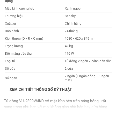
dụng
Màu kính cường lực
Xanh ngọc
Thương hiệu
Sanaky
Xuất xứ
Chính hãng
Bảo hành
24 tháng
Kích thước (D x R x C mm)
1080 x 620 x 845 mm
Trọng lượng
42 kg
Điện năng tiêu thụ
116 W
Loại tủ
Tủ đông 2 ngăn 2 cánh dàn đồng
Số cửa
2 cửa
2 ngăn (1 ngăn đông + 1 ngăn
Số ngăn
mát)
Đông: 0ºC < -18ºC | Mát: 0ºC >
XEM CHI TIẾT THÔNG SỐ KỸ THUẬT
Nhiệt độ (°C)
10ºC
Gas sử dụng
R600A
Tủ đông VH-2899W4KD có mặt kính bên trên sáng bóng , rất
sang trọng phù hợp với mọi không gian nhà bếp hay cửa hàng
Dàn lạnh
Ống đồng
nào
Làm lạnh nhanh
Có