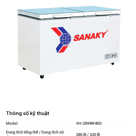
Thông số kỹ thuật
Model
VH-2899W4KD
Dung tích tổng thể / Dung tích sử
280 lít / 220 lít