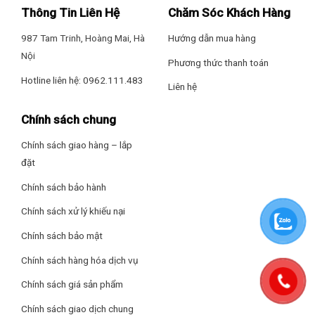
Thông Tin Liên Hệ
Chăm Sóc Khách Hàng
Tủ đông sử dụng gas làm lạnh là gas R600A loại gas mới nhất,
987 Tam Trinh, Hoàng Mai, Hà
Hướng dẫn mua hàng
làm lạnh tốt và thân thiện với môi trường.
Nội
Phương thức thanh toán
Tủ được tích hợp công nghệ biến tần inverter nên sản phẩm tiết
Hotline liên hệ: 0962.111.483
Liên hệ
kiệm hơn 50% điện năng so với các sản phẩm tủ đông thông
thường khác.
Chính sách chung
Nút điều chỉnh nhiệt độ của tủ cấp đông của hãng Sanaky được
Chính sách giao hàng – lắp
thiết kế bên ngoài thân tủ, tiện lợi cho khách hàng muốn cài đặt
đặt
nhiệt độ theo ý muốn.
Chính sách bảo hành
Chân tủ được lắp đặt 4 bánh xe chịu lực giúp việc di chuyển tủ
Chính sách xử lý khiếu nại
dễ dàng hơn mà không tốn sức.
Chính sách bảo mật
Chính sách hàng hóa dịch vụ
Chính sách giá sản phẩm
Chính sách giao dịch chung