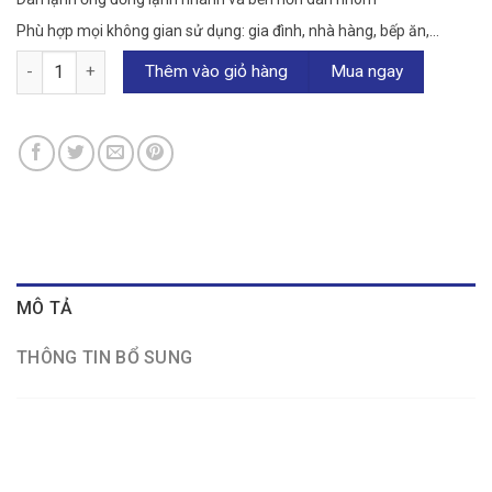
Phù hợp mọi không gian sử dụng: gia đình, nhà hàng, bếp ăn,…
Tủ đông Sanaky Inverter 280 lít VH-2899W4KD số lượng
Thêm vào giỏ hàng
Mua ngay
MÔ TẢ
THÔNG TIN BỔ SUNG