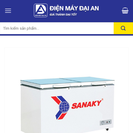
Skip
to
content
Tìm
kiếm: