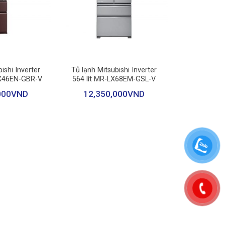
+
ishi Inverter
Tủ lạnh Mitsubishi Inverter
GX46EN-GBR-V
564 lít MR-LX68EM-GSL-V
000
VND
12,350,000
VND