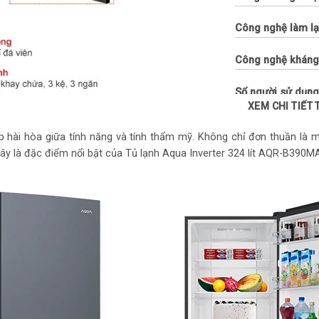
Công nghệ làm lạ
Công nghệ kháng
Số người sử dụng
XEM CHI TIẾT
Chế độ tiết kiệm 
ợp hài hòa giữa tính năng và tính thẩm mỹ. Không chỉ đơn thuần là 
đây là đặc điểm nổi bật của Tủ lạnh Aqua Inverter 324 lít AQR-B390
Công nghệ Invert
Tiện ích:
Chức năng
tiết kiệm điện
Kiểu tủ:
Ngăn đá d
Chất liệu cửa tủ l
Chất liệu khay ng