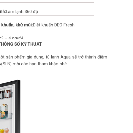
nh:
Làm lạnh 360 độ
 khuẩn, khử mùi:
Diệt khuẩn DEO Fresh
:
3 – 4 người
 THÔNG SỐ KỸ THUẬT
điện:
Twin Inverter
một sản phẩm gia dụng, tủ lạnh Aqua sẽ trở thành điểm
MA(SLB) mời các bạn tham khảo nhé.
er:
Tủ lạnh Inverter
 ngày nghỉ Holiday, Đèn led ít tỏa nhiệt, bền và
ưới
ạnh:
Mặt thép
ăn:
Kính chịu lực