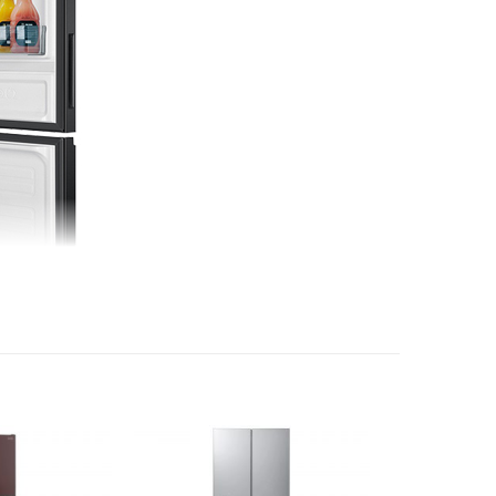
681 x 1780 (R x S x C) (mm)
iếc tủ lạnh không khác một tác phẩm nghệ thuật thực sự.
n làm tăng thêm tính thẩm mỹ cho không gian bếp.