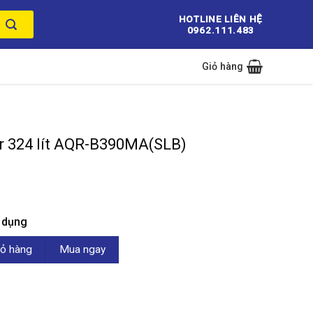
HOTLINE LIÊN HỆ
0962.111.483
Giỏ hàng
er 324 lít AQR-B390MA(SLB)
n dụng
 AQR-B390MA(SLB) số lượng
ỏ hàng
Mua ngay