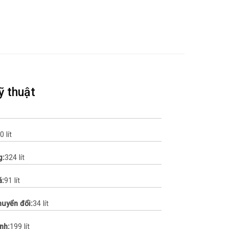
ỹ thuật
0 lít
g:
324 lít
á:
91 lít
huyển đổi:
34 lít
nh:
199 lít