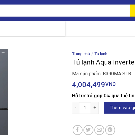
Trang chủ
/
Tủ lạnh
Tủ lạnh Aqua Invert
Mã sản phẩm: B390MA SLB
4,004,499
VND
Hỗ trợ trả góp 0% qua thẻ tí
Tủ lạnh Aqua Inverter 324 lít
Thêm vào gi