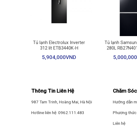
+
+
nverter
Tủ lạnh Electrolux Inverter
Tủ lạnh Samsung
032BU
312 lít ETB3440K-H
280L RB27N40
ND
5,904,000
VND
5,000,000
Thông Tin Liên Hệ
Chăm Sóc
987 Tam Trinh, Hoàng Mai, Hà Nội
Hướng dẫn m
Hotline liên hệ: 0962.111.483
Phương thức 
Liên hệ