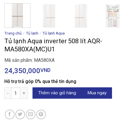
Trang chủ
/
Tủ lạnh
/
Tủ lạnh Aqua
Tủ lạnh Aqua inverter 508 lít AQR-
MA580XA(MC)U1
Mã sản phẩm: MA580XA
24,350,000
VND
Hỗ trợ trả góp 0% qua thẻ tín dụng
Tủ lạnh Aqua inverter 508 lít AQR-MA580XA(MC)U1 số lượng
Thêm vào giỏ hàng
Mua ngay