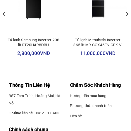
gian bếp, từ cổ điển đến tối giản.
Dung tích sử dụng 508 lít đáp ứng nhu cầu bảo quản thực phẩm
số lượng lớn cho gia đình từ 4 – 5 người.
Tủ lạnh Samsung Inverter 208
Tủ lạnh Mitsubishi Inverter
lít RT20HAR8DBU
365 lít MR-CGX46EN-GBK-V
2,800,000
VND
11,000,000
VND
Thông Tin Liên Hệ
Chăm Sóc Khách Hàng
987 Tam Trinh, Hoàng Mai, Hà
Hướng dẫn mua hàng
Nội
Phương thức thanh toán
Hotline liên hệ: 0962.111.483
Liên hệ
Chính sách chung