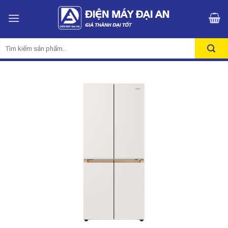
Skip
to
content
Tìm
kiếm: