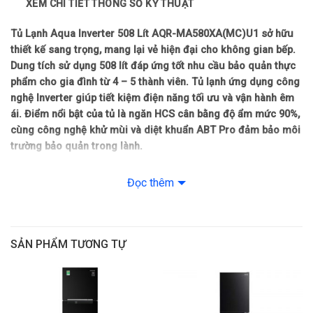
XEM CHI TIẾT THÔNG SỐ KỸ THUẬT
– Làm đá tự động
Tủ Lạnh Aqua Inverter 508 Lít AQR-MA580XA(MC)U1 sở hữu
– Kết nối wifi
thiết kế sang trọng, mang lại vẻ hiện đại cho không gian bếp.
Dung tích sử dụng 508 lít đáp ứng tốt nhu cầu bảo quản thực
Thống số kĩ thuật
phẩm cho gia đình từ 4 – 5 thành viên. Tủ lạnh ứng dụng công
nghệ Inverter giúp tiết kiệm điện năng tối ưu và vận hành êm
Công suất tiêu thụ: 1.56 kW/ngày
ái. Điểm nổi bật của tủ là ngăn HCS cân bằng độ ẩm mức 90%,
cùng công nghệ khử mùi và diệt khuẩn ABT Pro đảm bảo môi
Kích thước: Cao 190 cm – Rộng 83 cm – Sâu 59.4 cm
trường bảo quản trong lành.
Xuất Xứ & Bảo Hành
Tủ Lạnh Aqua Inverter 508 Lít AQR-
Đọc thêm
MA580XA(MC)U1 đáp ứng nhu cầu bảo quản thực
Hãng sản xuất: Aqua (Thương hiệu: Nhật Bản)
phẩm đa dạng của gia đình Việt
Thiết kế tinh tế, dễ dàng hòa hợp với nội thất nhà bạn
Sản xuất tại: Trung Quốc
SẢN PHẨM TƯƠNG TỰ
Tủ Lạnh Aqua Inverter 508 Lít AQR-MA580XA(MC)U1 thuộc
dòng tủ nhiều cửa giúp phân loại thực phẩm khoa học và lấy đồ
Bảo hành: 24 tháng
nhanh chóng. Với kiểu dáng hiện đại và gam màu sang trọng,
Năm ra mắt: 2025
AQR-MA580XA(MC)U1 có thể bố trí hài hòa trong mọi không