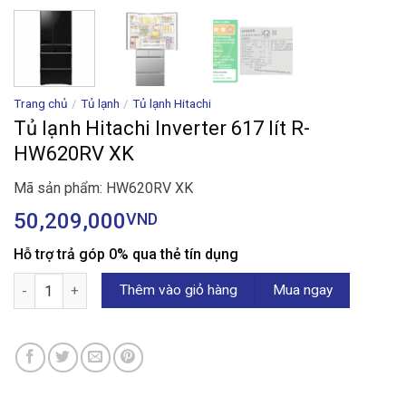
Trang chủ
/
Tủ lạnh
/
Tủ lạnh Hitachi
Tủ lạnh Hitachi Inverter 617 lít R-
HW620RV XK
Mã sản phẩm: HW620RV XK
50,209,000
VND
Hỗ trợ trả góp 0% qua thẻ tín dụng
Tủ lạnh Hitachi Inverter 617 lít R-HW620RV XK số lượng
Thêm vào giỏ hàng
Mua ngay