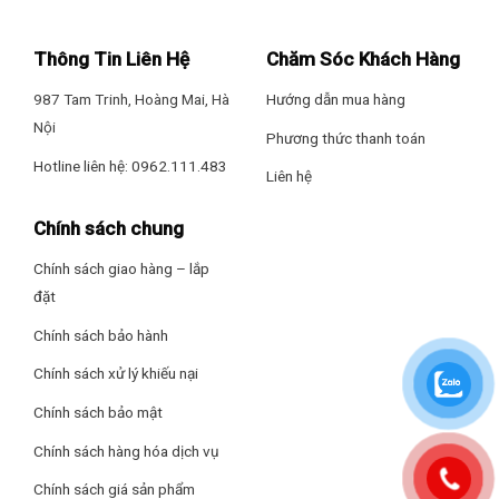
cao cấp, có tuổi thọ cao, an toàn cho sức khỏe của người dùng
và khi bạn vệ sinh tủ mát cũng rất dễ dàng.
Thông Tin Liên Hệ
Chăm Sóc Khách Hàng
Lòng tủ mát bằng nhựa rất bền và cách nhiệt tốt
987 Tam Trinh, Hoàng Mai, Hà
Hướng dẫn mua hàng
Nội
Phương thức thanh toán
Hotline liên hệ: 0962.111.483
Liên hệ
Chính sách chung
Chính sách giao hàng – lắp
đặt
Chính sách bảo hành
Chính sách xử lý khiếu nại
Chính sách bảo mật
Chính sách hàng hóa dịch vụ
Chính sách giá sản phẩm