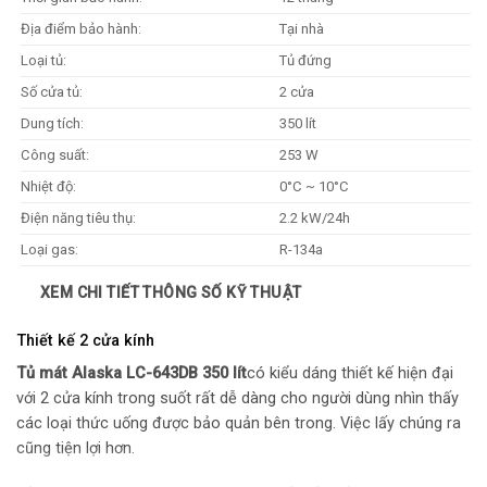
Địa điểm bảo hành:
Tại nhà
Loại tủ:
Tủ đứng
Số cửa tủ:
2 cửa
Dung tích:
350 lít
Công suất:
253 W
Nhiệt độ:
0°C ~ 10°C
Điện năng tiêu thụ:
2.2 kW/24h
Loại gas:
R-134a
Tiết kiệm điện:
Có
XEM CHI TIẾT THÔNG SỐ KỸ THUẬT
Chất liệu cửa tủ:
Kính 2 lớp
Thiết kế 2 cửa kính
Dàn lạnh:
Đang cập nhật
Tủ mát Alaska LC-643DB 350 lít
có kiểu dáng thiết kế hiện đại
Kích thước thùng:
670x630x1950 mm
với 2 cửa kính trong suốt rất dễ dàng cho người dùng nhìn thấy
Khối lượng thùng (kg):
72 kg
các loại thức uống được bảo quản bên trong. Việc lấy chúng ra
cũng tiện lợi hơn.