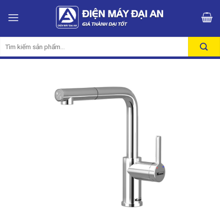
Skip
to
content
Tìm
kiếm: