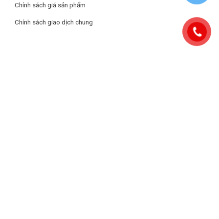
Chính sách giá sản phẩm
Chính sách giao dịch chung
Tự động chia sẻ công suất, Max 6800W
Cả 3 vùng nấu trên
Chef’s Bếp EH-MIX536
đều được trang bị
tính năng gia nhiệt nhanh Booster, hỗ trợ nấu nhanh tối đa, tiết
kiệm thời gian đun nấu.
– Vùng nấu bên trái, 22cm/Booster 3000W
– Vùng nấu giữa, 16cm/Booster 2100W
– Vùng nấu phải, 22cm/Booster 2200W
Vì công suất nấu của bếp ba là rất lớn, nên Bếp EH-MIX536 sẽ
được tích hợp tính năng Tự động chia sẻ công suất, max
6000W. Tính năng này đảm bảo cho bếp luôn duy trì ổn định ở
mức công suất tối đa 6000W, nghĩa là nếu một vùng ở mức
công suất cao thì 2 vùng còn lại sẽ giảm về mức phù hợp để
duy trì tổng công suất ổn định ở mức cho phép giúp bảo vệ bo