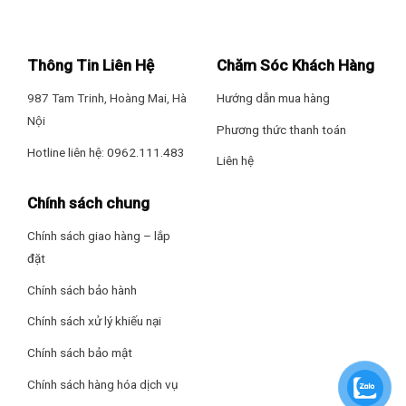
được bo viền nhôm, vát cạnh giúp hạn chế tối đa va chạm dẫn
đến vỡ mặt kính
Thông Tin Liên Hệ
Chăm Sóc Khách Hàng
Ngoài ra, kính Schott Ceran còn ghi điểm với bề mặt phẳng
mịn, khó bám bẩn, giúp việc vệ sinh, lau chùi bếp được dễ dàng
987 Tam Trinh, Hoàng Mai, Hà
Hướng dẫn mua hàng
hơn, cho mặt bếp luôn sáng bóng như mới.
Nội
Phương thức thanh toán
Hotline liên hệ: 0962.111.483
Liên hệ
Chính sách chung
Thiết kế vùng nấu và bảng điều khiển
Chính sách giao hàng – lắp
Bếp EH-MIX536 bố trí các vùng nấu dàn trải trên bề mặt, vùng
đặt
nấu được xác định bằng vòng tròn với các kích thước khác nhau
phù hợp với nhiều kích thước đáy nồi. Bếp rất dễ thao tác sử
Chính sách bảo hành
dụng với 3 bảng điều khiển cho từng vùng nấu riêng biệt. Phím
Chính sách xử lý khiếu nại
điều khiển dạng trượt Slide mượt mà, chỉ cần trượt nhẹ có thể
điều chỉnh 9 mức công suất.
Chính sách bảo mật
Chính sách hàng hóa dịch vụ