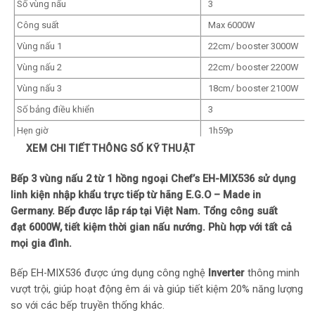
Số vùng nấu
3
Công suất
Max 6000W
Vùng nấu 1
22cm/ booster 3000W
Vùng nấu 2
22cm/ booster 2200W
Vùng nấu 3
18cm/ booster 2100W
Số bảng điều khiển
3
Hẹn giờ
1h59p
XEM CHI TIẾT THÔNG SỐ KỸ THUẬT
Tiêu chuẩn chất lượng
EMC, CE
Tính năng thông minh
Bếp 3 vùng nấu 2 từ 1 hồng ngoại Chef’s EH-MIX536 sử dụng
Dừng bếp tạm thời
Có
linh kiện nhập khẩu trực tiếp từ hãng E.G.O – Made in
Germany. Bếp được lắp ráp tại Việt Nam. Tổng công suất
Nấu ninh/hầm tự động
Có
đạt 6000W, tiết kiệm thời gian nấu nướng. Phù hợp với tất cả
Tự động chia sẻ công suất
Có
mọi gia đình.
Hẹn giờ độc lập
Có
Bếp EH-MIX536 được ứng dụng công nghệ
Inverter
thông minh
Hâm nóng/Warming
Có
vượt trội, giúp hoạt động êm ái và giúp tiết kiệm 20% năng lượng
Tự nhận diện kích cỡ nồi
Có
so với các bếp truyền thống khác.