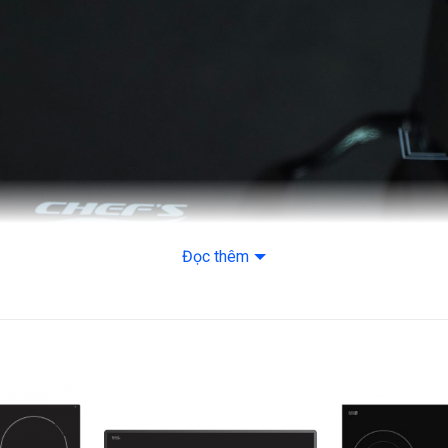
Bảo vệ an toàn quá 
Thông số khác
Kích thước
Kích thước khoét đ
Điện áp
Trọng lượng
Xuất xứ
Bảo hành
Đọc thêm