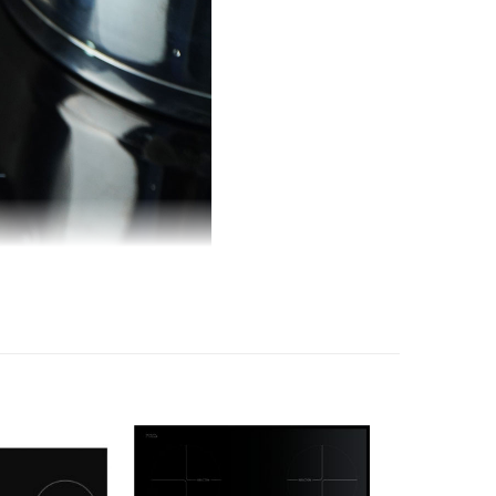
nhiệt, quá át
Có
760x450x60 mm
á
670×370 mm
220Vx50Hz
8 kg
Đức
36 tháng