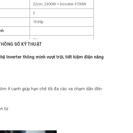
22cm, 2300W + booster 3700W
2
1h59p
nh
Có
 THÔNG SỐ KỸ THUẬT
ộng
Có
ệ Inverter thông minh vượt trội, tiết kiệm điện năng
ng suất
Có
Có
g
Có
ỡ nồi
Có
hôm 4 cạnh giúp hạn chế tối đa các va chạm dẫn đến
Có
n từ.
m
Có
i quên
Có
 không nồi
Có