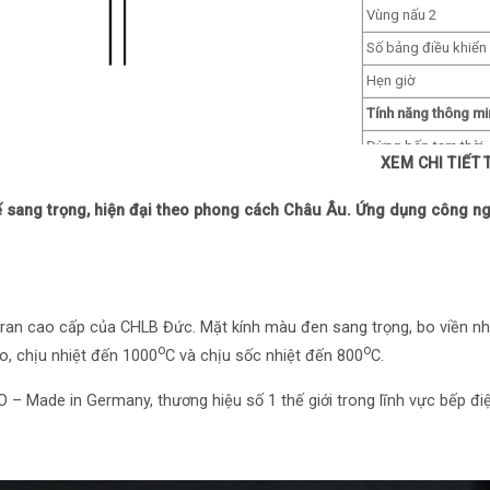
Vùng nấu 2
Số bảng điều khiển
Hẹn giờ
Tính năng thông mi
Dừng bếp tạm thời
XEM CHI TIẾT
Nấu ninh/hầm tự đ
kế sang trọng, hiện đại theo phong cách Châu Âu. Ứng dụng công ngh
Tự động chia sẻ cô
Hẹn giờ độc lập
Hâm nóng/Warmin
Tự nhận diện kích c
ran cao cấp của CHLB Đức. Mặt kính màu đen sang trọng, bo viền n
Tính năng an toàn
o
o
o, chịu nhiệt đến 1000
C và chịu sốc nhiệt đến 800
C.
Cảnh báo nhiệt dư
 – Made in Germany, thương hiệu số 1 thế giới trong lĩnh vực bếp điệ
Khóa an toàn trẻ e
Tự động tắt bếp kh
Tự động tắt bếp khi