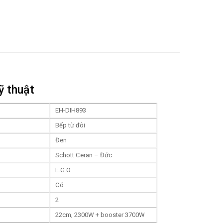
ỹ thuật
EH-DIH893
Bếp từ đôi
Đen
Schott Ceran – Đức
E.G.O
Có
2
22cm, 2300W + booster 3700W