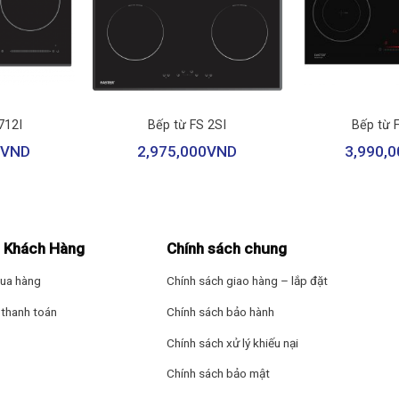
+
+
 2 hình vuông, dễ dàng đặt xoong nồi đúng vị trí. Bảng điều khiển có
712I
Bếp từ FS 2SI
Bếp từ 
VND
2,975,000
VND
3,990,0
u nhạy kể cả khi tay ướt.
ông suất
 Khách Hàng
Chính sách chung
 thêm tính năng gia nhiệt nhanh Booster lên tới 3700W ở mỗi vùng.
ua hàng
Chính sách giao hàng – lắp đặt
00W. Nếu tổng công suất đang đạt 4000W, khi một vùng nấu tăng công
vệ nguồn điện, bảo vệ tuổi thọ bo mạch bếp cho bếp.
thanh toán
Chính sách bảo hành
Chính sách xử lý khiếu nại
ptomat (CB)
Chính sách bảo mật