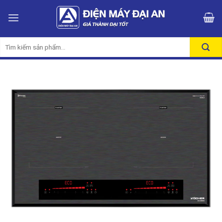
Skip
to
content
Tìm
kiếm: