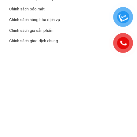
Chính sách bảo mật
Chính sách hàng hóa dịch vụ
Chính sách giá sản phẩm
Chính sách giao dịch chung
Chức năng nấu linh hoạt và tiện ích
Ngoài chế độ nấu thường, bếp còn tích hợp các chức năng đặc
biệt như rã đông trực tiếp, iQuick Boiling giúp đun sôi cực nhanh
và chế độ ECO tiết kiệm điện. Người dùng có thể điều chỉnh 9
mức công suất thông qua thanh trượt cảm ứng hiện đại, dễ sử
dụng.