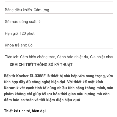
Bảng điều khiển: Cảm ứng
Số mức công suất: 9
Hẹn giờ: 120 phút
Khóa trẻ em: Có
Tiện ích: Cảm biến chống tràn, Cảnh báo nhiệt dư, Gia nhiệt nhanh
Booster, Tự động tắt bếp khi để quên, Tự ngắt khi không có nồi,
XEM CHI TIẾT THÔNG SỐ KỸ THUẬT
Tự nhận diện nồi chảo
Bếp từ Kocher DI-338SE là thiết bị nhà bếp vừa sang trọng, vừa
Công suất & Nguồn điện
tích hợp đầy đủ công nghệ hiện đại. Với thiết kế mặt kính
Keramik vát cạnh tinh tế cùng nhiều tính năng thông minh, sản
Công suất: 4.000W
phẩm không chỉ giúp tối ưu hóa thời gian nấu nướng mà còn
đảm bảo an toàn và tiết kiệm điện hiệu quả.
Nguồn điện áp: 220V/50Hz
Thiết kế tinh tế, hiện đại
Thông số kích thước/Lắp đặt