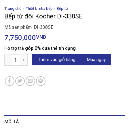
Trang chủ
/
Thiết bị nhà bếp
/
Bếp từ
Bếp từ đôi Kocher DI-338SE
Mã sản phẩm: DI-338SE
7,750,000
VND
Hỗ trợ trả góp 0% qua thẻ tín dụng
Bếp từ đôi Kocher DI-338SE số lượng
Thêm vào giỏ hàng
Mua ngay
MÔ TẢ