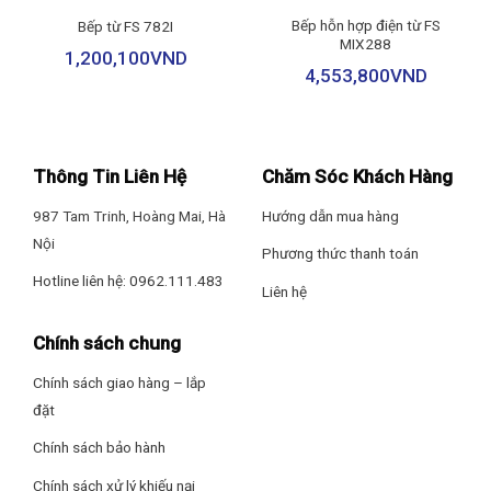
Bếp hỗn hợp điện từ FS
Bếp từ FS 782I
MIX288
1,200,100
VND
4,553,800
VND
Hiệu suất ổn định, công suất mạnh mẽ
Thông Tin Liên Hệ
Chăm Sóc Khách Hàng
Bếp từ được trang bị hai vùng nấu công suất 2.000W mỗi bên,
có thể kích hoạt chế độ Booster tăng lên 2.200W, hỗ trợ nấu
987 Tam Trinh, Hoàng Mai, Hà
Hướng dẫn mua hàng
nướng nhanh chóng và tiết kiệm thời gian đáng kể. Đặc biệt,
Nội
mâm nhiệt Bigzone XL cho phép nấu nhiều loại nồi chảo khác
Phương thức thanh toán
nhau với hiệu suất cao.
Hotline liên hệ: 0962.111.483
Liên hệ
Chính sách chung
Chính sách giao hàng – lắp
đặt
Chính sách bảo hành
Chính sách xử lý khiếu nại