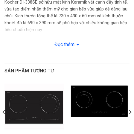
Kocher DI-338SE sở hữu mặt kính Keramik vát cạnh đầy tinh tế,
vừa tạo điểm nhấn thẩm mỹ cho gian bếp vừa giúp dễ dàng lau
Kích thước lắp đặt: 69cm x 39cm
chùi. Kích thước tổng thể là 730 x 430 x 60 mm và kích thước
khoét đá là 690 x 390 mm sẽ phù hợp với nhiều không gian bếp
Kích thước: 73cm x 43cm x 6cm
tiêu chuẩn hiện nay.
Xuất xứ & Bảo hành
Đọc thêm
Thương hiệu: Kocher
Sản xuất tại: Hàn Quốc
SẢN PHẨM TƯƠNG TỰ
Xuất xứ thương hiệu: Việt Nam
Bảo hành: 3 năm theo chính sách Hãng