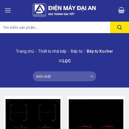
Skip
to
content
Tìm
kiếm:
Trang chủ
/
Thiết bị nhà bếp
/
Bếp từ
/
Bếp từ Kocher
LỌC