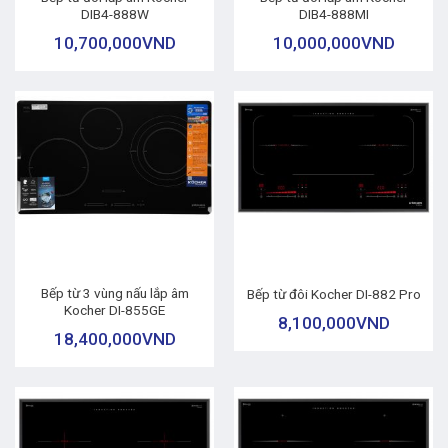
DIB4-888W
DIB4-888MI
10,700,000
VND
10,000,000
VND
Bếp từ 3 vùng nấu lắp âm
Bếp từ đôi Kocher DI-882 Pro
Kocher DI-855GE
8,100,000
VND
18,400,000
VND