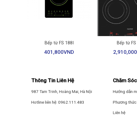
+
+
I
Bếp từ FS 188I
Bếp từ FS
ND
401,800
VND
2,910,000
Thông Tin Liên Hệ
Chăm Sóc
987 Tam Trinh, Hoàng Mai, Hà Nội
Hướng dẫn m
Hotline liên hệ: 0962.111.483
Phương thức 
Liên hệ