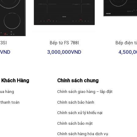
– Tự tắt bếp khi 
– Tự ngắt khi bếp
+
+
– Tính năng dừng 
 3SI
Bếp từ FS 788I
Bếp điện t
– Cảnh báo mặt 
VND
3,000,000
VND
4,500,0
– Tự ngắt khi khô
– Khóa bảng điều
 Khách Hàng
Chính sách chung
– Cảnh báo nồi c
ua hàng
Chính sách giao hàng – lắp đặt
Thông tin lắp đặt
thanh toán
Chính sách bảo hành
Chính sách xử lý khiếu nại
Chiều dài dây điệ
Chính sách bảo mật
Kích thước – Khố
Chính sách hàng hóa dịch vụ
Nặng 12 kg