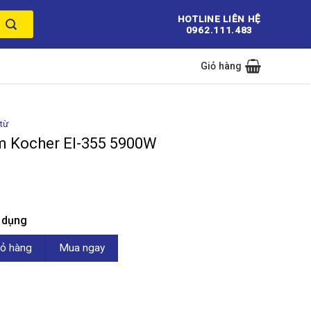
HOTLINE LIÊN HỆ
0962.111.483
Giỏ hàng
từ
m Kocher EI-355 5900W
n dụng
EI-355 5900W số lượng
ỏ hàng
Mua ngay