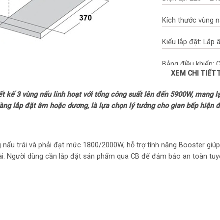
Kích thước vùng n
Kiểu lắp đặt: Lắp
Bảng điều khiển:
XEM CHI TIẾT
Chất liệu mặt bếp
 kế 3 vùng nấu linh hoạt với tổng công suất lên đến 5900W, mang lạ
ng lắp đặt âm hoặc dương, là lựa chọn lý tưởng cho gian bếp hiện đ
Thương hiệu mâm
Thương hiệu của:
 nấu trái và phải đạt mức 1800/2000W, hỗ trợ tính năng Booster giúp
Sản xuất tại: Hàn
. Người dùng cần lắp đặt sản phẩm qua CB để đảm bảo an toàn tuyệt
Năm ra mắt: 2024
Chế độ nấu và tiệ
Chế độ nấu tự độn