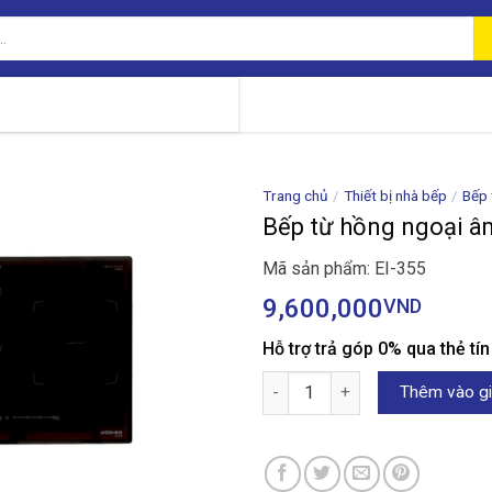
Trang chủ
/
Thiết bị nhà bếp
/
Bếp 
Bếp từ hồng ngoại â
Mã sản phẩm: EI-355
9,600,000
VND
Hỗ trợ trả góp 0% qua thẻ tí
Bếp từ hồng ngoại âm Kocher 
Thêm vào gi