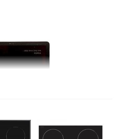
g từ sử dụng nồi có đáy nhiễm từ, vùng hồng
ồi
ng rã đông
ter làm nóng nhanh
 cảm ứng trượt
 kiệm ECO
tay iQuick Boiling
 từng vùng nấu
i chảo
: Tự tắt khi để quên