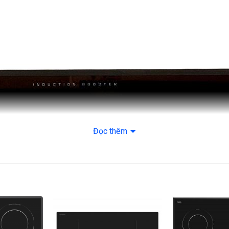
Loại nồi nấu: Vùn
ngoại không kén n
Tiện ích: Chức nă
– Chức năng Boos
– Bảng điều khiển
– Chế độ Nấu tiết
Đọc thêm
– Chế độ Nấu rảnh 
– Hẹn giờ độc lập
– Tự nhận diện nồ
Tính năng an toàn