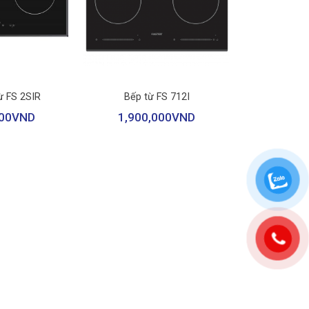
nước tràn đến bảng điều khiển
 nóng quá tải
+
bếp tạm thời
ừ FS 2SIR
Bếp từ FS 712I
bếp nóng
00
VND
1,900,000
VND
ng có nồi
 khiển
hảo không phù hợp
n: 120 cm
i lượng: Ngang 78 cm – Dọc 45 cm – Cao 6 cm –