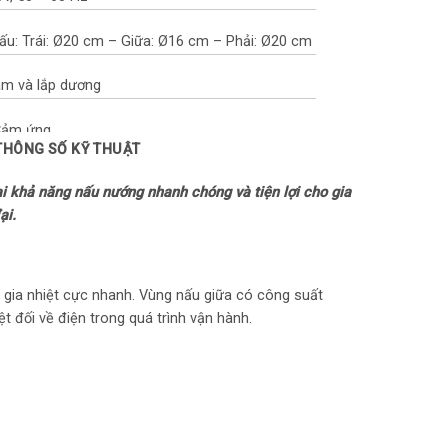
ấu: Trái: Ø20 cm – Giữa: Ø16 cm – Phải: Ø20 cm
 âm và lắp dương
 Cảm ứng
 THÔNG SỐ KỸ THUẬT
: Kính Ceramic
i khả năng nấu nướng nhanh chóng và tiện lợi cho gia
ại.
 nấu: Hãng không công bố
 Việt Nam
 gia nhiệt cực nhanh. Vùng nấu giữa có công suất
 Quốc
 đối về điện trong quá trình vận hành.
n ích
g: 3 chế độ nấu cài đặt sẵn