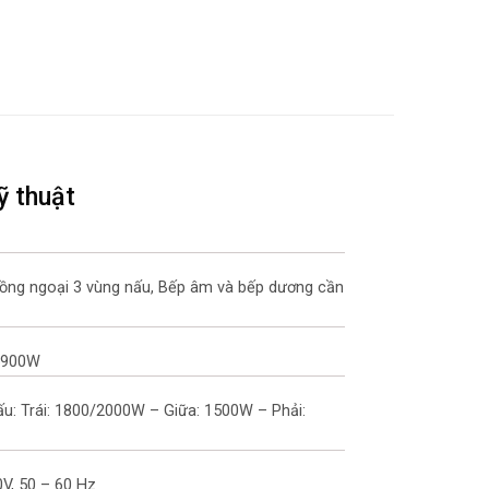
ỹ thuật
hồng ngoại 3 vùng nấu, Bếp âm và bếp dương cần
 5900W
u: Trái: 1800/2000W – Giữa: 1500W – Phải:
0V, 50 – 60 Hz