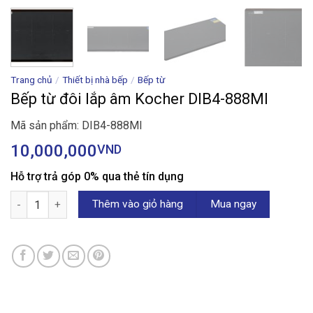
Trang chủ
/
Thiết bị nhà bếp
/
Bếp từ
Bếp từ đôi lắp âm Kocher DIB4-888MI
Mã sản phẩm: DIB4-888MI
10,000,000
VND
Hỗ trợ trả góp 0% qua thẻ tín dụng
Bếp từ đôi lắp âm Kocher DIB4-888MI số lượng
Thêm vào giỏ hàng
Mua ngay