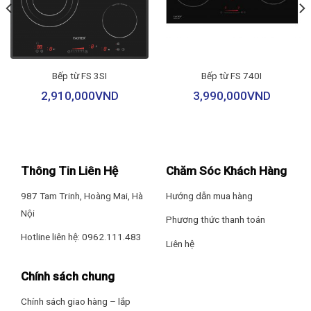
Công suất vùng nấu độc lập 2000W, chức năng Booster tối đa
– Có hẹn giờ
công suất lên đến 3000W để bạn nấu nướng nhanh hơn, tối ưu
cho những giờ bận rộn.
– Chức năng giữ ấm
Bếp từ FS 3SI
Bếp từ FS 740I
Tính năng an toàn: Tự tắt khi để quên
2,910,000
VND
3,990,000
VND
– Tự tắt bếp khi nước tràn đến bảng điều khiển
– Tự nhận diện kích cỡ đáy nồi
Thông Tin Liên Hệ
Chăm Sóc Khách Hàng
– Tự ngắt khi bếp nóng quá tải
987 Tam Trinh, Hoàng Mai, Hà
Hướng dẫn mua hàng
– Tính năng dừng bếp tạm thời
Nội
Phương thức thanh toán
Hotline liên hệ: 0962.111.483
– Cảnh báo mặt bếp nóng
Liên hệ
– Tự ngắt khi không có nồi
Chính sách chung
– Khóa bảng điều khiển
Chính sách giao hàng – lắp