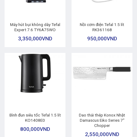
Máy hút bụi không dây Tefal
Nồi cơm điện Tefal 1.5 lít
Expert 7.6 TY6A75WO
RK361168
3,350,000
VND
950,000
VND
Bình đun siêu tốc Tefal 1.5 lít
Dao thái thép Konox Nhật
KO1408E0
Damascus Eiko Series 7″
Chopper
800,000
VND
2,550,000
VND