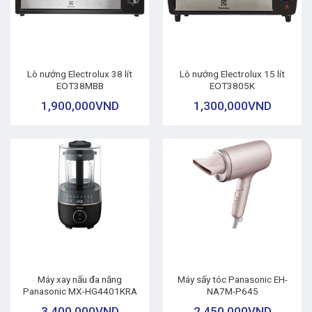
Lò nướng Electrolux 38 lít
Lò nướng Electrolux 15 lít
EOT38MBB
EOT3805K
1,900,000
VND
1,300,000
VND
Máy xay nấu đa năng
Máy sấy tóc Panasonic EH-
Panasonic MX-HG4401KRA
NA7M-P645
3,400,000
VND
2,450,000
VND