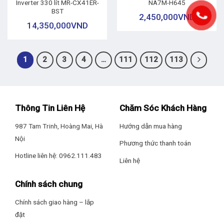
Inverter 330 lít MR-CX41ER-
NA7M-H645
BST
2,450,000
VND
14,350,000
VND
1
2
3
4
…
111
112
113
Thông Tin Liên Hệ
Chăm Sóc Khách Hàng
987 Tam Trinh, Hoàng Mai, Hà
Hướng dẫn mua hàng
Nội
Phương thức thanh toán
Hotline liên hệ: 0962.111.483
Liên hệ
Chính sách chung
Chính sách giao hàng – lắp
đặt