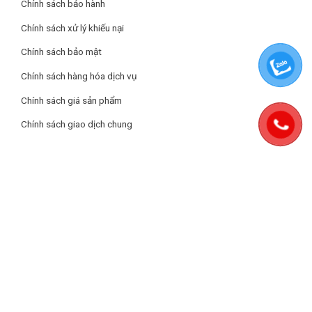
Chính sách bảo hành
18TSJIVND là một sản phẩm tuyệt vời để tạo ra không gian
Bảo hành: 3 năm theo chính sách Hãng
Chính sách xử lý khiếu nại
sống mát mẻ và tiết kiệm điện năng. Với công nghệ Inverter, khả
năng làm lạnh nhanh, và độ ồn thấp, đây chắc chắn là sự lựa
Chính sách bảo mật
chọn lý tưởng cho gia đình hoặc văn phòng.
Chính sách hàng hóa dịch vụ
Chính sách giá sản phẩm
Chính sách giao dịch chung