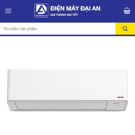
Skip
to
content
Tìm
kiếm: