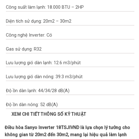
Công suất làm lạnh: 18.000 BTU – 2HP
Diện tích sử dụng: 20m2 – 30m2
Công nghệ Inverter: Có
Gas sử dụng: R32
Lưu lượng gió dàn lạnh: 12.6 m3/phút
Lưu lượng gió dàn nóng: 39.3 m3/phút
Độ ồn dàn lạnh: 44/34/28 dB(A)
Độ ồn dàn nóng: 52 dB(A)
XEM CHI TIẾT THÔNG SỐ KỸ THUẬT
Mức tiêu thụ điện năng
Điều hòa Sanyo Inverter 18TSJIVND là lựa chọn lý tưởng cho
Công suất: Đầu vào (1.650W), Làm lạnh (5.000W)
không gian từ 20m2 đến 30m2, mang lại hiệu quả làm lạnh