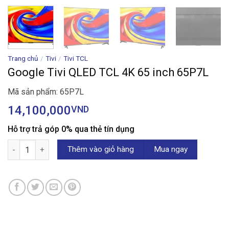
Trang chủ
/
Tivi
/
Tivi TCL
Google Tivi QLED TCL 4K 65 inch 65P7L
Mã sản phẩm: 65P7L
14,100,000
VND
Hỗ trợ trả góp 0% qua thẻ tín dụng
Google Tivi QLED TCL 4K 65 inch 65P7L số lượng
Thêm vào giỏ hàng
Mua ngay