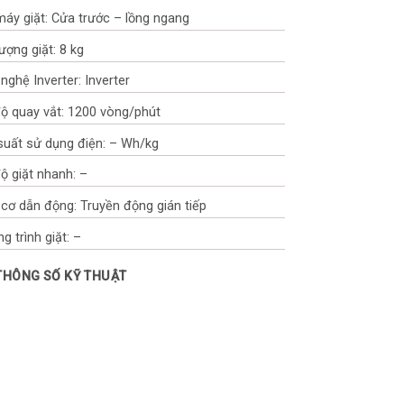
máy giặt: Cửa trước – lồng ngang
lượng giặt: 8 kg
nghệ Inverter: Inverter
ộ quay vắt: 1200 vòng/phút
suất sử dụng điện: – Wh/kg
ộ giặt nhanh: –
cơ dẫn động: Truyền động gián tiếp
g trình giặt: –
hương trình giặt: Giặt hơi nước, Giặt tẩy vết bẩn
 THÔNG SỐ KỸ THUẬT
Wash, Giặt thông minh AI Smart, Lồng giặt Ruby
điều khiển: –
iệu lồng giặt: –
 điện: 220-240V/50Hz