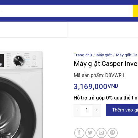
Trang chủ
/
Máy giặt
/
Máy giặt Ca
Máy giặt Casper Inv
Mã sản phẩm: D8VWR1
3,169,000
VND
Hỗ trợ trả góp 0% qua thẻ tí
Máy giặt Casper Inverter 8kg
Thêm vào gi