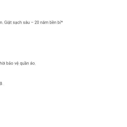
thước(RxSxC): – mm
 lượng: – kg
m. Giặt sạch sâu – 20 năm bền bỉ*
ản xuất: Casper
uất tại: –
a mắt: 2025
thời bảo vệ quần áo.
g.