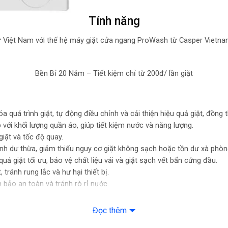
Kích 
Tính năng
Trọng
ữ Việt Nam với thế hệ máy giặt cửa ngang ProWash từ Casper Vietna
Nhà s
Sản x
Bền Bỉ 20 Năm – Tiết kiệm chỉ từ 200đ/ lần giặt
Năm r
 quá trình giặt, tự động điều chỉnh và cải thiện hiệu quả giặt, đồng 
ới khối lượng quần áo, giúp tiết kiệm nước và năng lượng.
iặt và tốc độ quay.
ránh dư thừa, giảm thiểu nguy cơ giặt không sạch hoặc tồn dư xà phòn
ả giặt tối ưu, bảo vệ chất liệu vải và giặt sạch vết bẩn cứng đầu.
tránh rung lắc và hư hại thiết bị.
bảo an toàn và tránh rò rỉ nước.
Đọc thêm