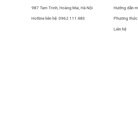
987 Tam Trinh, Hoàng Mai, Hà Nội
Hướng dẫn m
Thêm đồ giặt dễ dàng
Hotline liên hệ: 0962.111.483
Phương thức 
Dễ dàng cho thêm quần áo vào máy ngay cả khi đang trong
Liên hệ
16 chương trình giặt đa dạng
Máy giặt Casper hỗ trợ chế độ giặt đa dạng, từ giặt nhan
Sự linh hoạt này giúp tối ưu hóa hiệu quả giặt, tiết kiệm th
Động cơ inverter BLDC​ bền bỉ, tiết kiệm chỉ từ
Động cơ iBLDC giúp máy giặt duy trì sự êm ái trong suốt n
thời gian
Tiêu chuẩn Thái Lan bảo hành lên đến 20 nă
Bền bỉ hàng chục năm với chất lượng từ thương hiệu Thái
đến 20 năm vượt vòng đời của sản phẩm thông thường.