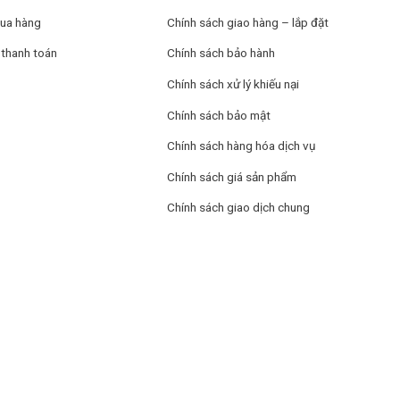
ua hàng
Chính sách giao hàng – lắp đặt
thanh toán
Chính sách bảo hành
 quá trình giặt, không còn nỗi lo bỏ sót quần áo bẩn bên ngoài.
Chính sách xử lý khiếu nại
Chính sách bảo mật
h đến giặt chuyên sâu, mang đến giải pháp hoàn hảo cho mọi loại quầ
Chính sách hàng hóa dịch vụ
ời gian và năng lượng, đồng thời bảo vệ chất liệu vải.
Chính sách giá sản phẩm
Chính sách giao dịch chung
 200đ/ lần giặt
hiều lần giặt nhờ hệ thống động cơ giảm tối đa rung lắc, không gây t
m
 Lan vốn đã được người dùng tin tưởng suốt nhiều năm qua. Người dùn