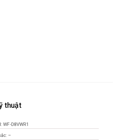
ỹ thuật
l: WF-D8VWR1
ắc: –