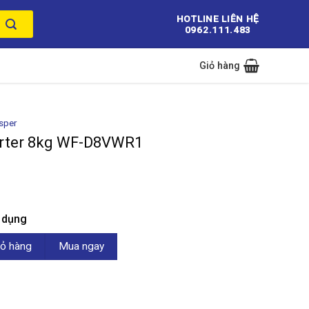
HOTLINE LIÊN HỆ
0962.111.483
Giỏ hàng
sper
erter 8kg WF-D8VWR1
n dụng
 WF-D8VWR1 số lượng
ỏ hàng
Mua ngay