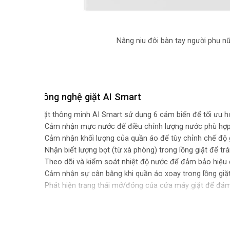
Nâng niu đôi bàn tay người phụ n
Công nghệ giặt AI Smart
Giặt thông minh AI Smart sử dụng 6 cảm biến để tối ưu hóa
1. Cảm nhận mực nước để điều chỉnh lượng nước phù hợp v
2. Cảm nhận khối lượng của quần áo để tùy chỉnh chế độ g
3. Nhận biết lượng bọt (từ xà phòng) trong lồng giặt để t
4. Theo dõi và kiểm soát nhiệt độ nước để đảm bảo hiệu qu
5. Cảm nhận sự cân bằng khi quần áo xoay trong lồng giặt, 
6. Phát hiện trạng thái mở/đóng của cửa máy giặt để đảm 
Giặt hơi nước Steam Wash