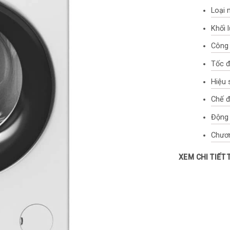
Loại 
Khối 
Công 
Tốc đ
Hiệu 
Chế đ
Động 
Chươn
Các c
XEM CHI TIẾT
Stain
Cách 
Chất l
Nguồn