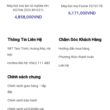
xuyên tiếp xúc với hơi nước và dầu mỡ.
Máy hút mùi âm tủ Hafele HH-
Máy hút mùi Faster FS7017B
SG70A (533.89.021)
6,171,000
VND
4,858,000
VND
Thông Tin Liên Hệ
Chăm Sóc Khách Hàng
987 Tam Trinh, Hoàng Mai, Hà
Hướng dẫn mua hàng
Nội
Phương thức thanh toán
Hotline liên hệ: 0962.111.483
Liên hệ
Chính sách chung
Chính sách giao hàng – lắp
đặt
Chính sách bảo hành
Chính sách xử lý khiếu nại