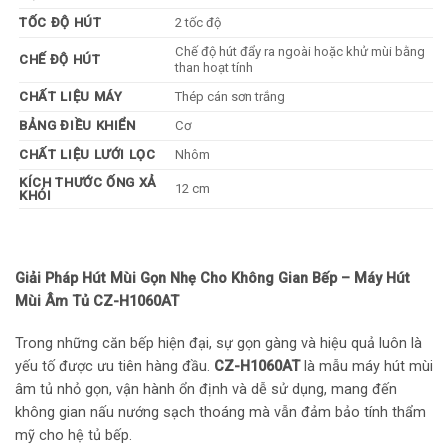
TỐC ĐỘ HÚT
2 tốc độ
Chế độ hút đẩy ra ngoài hoặc khử mùi bằng
CHẾ ĐỘ HÚT
than hoạt tính
CHẤT LIỆU MÁY
Thép cán sơn trắng
BẢNG ĐIỀU KHIỂN
Cơ
CHẤT LIỆU LƯỚI LỌC
Nhôm
KÍCH THƯỚC ỐNG XẢ
12 cm
KHÓI
Giải Pháp Hút Mùi Gọn Nhẹ Cho Không Gian Bếp – Máy Hút
Mùi Âm Tủ CZ-H1060AT
Trong những căn bếp hiện đại, sự gọn gàng và hiệu quả luôn là
yếu tố được ưu tiên hàng đầu.
CZ-H1060AT
là mẫu máy hút mùi
âm tủ nhỏ gọn, vận hành ổn định và dễ sử dụng, mang đến
không gian nấu nướng sạch thoáng mà vẫn đảm bảo tính thẩm
mỹ cho hệ tủ bếp.