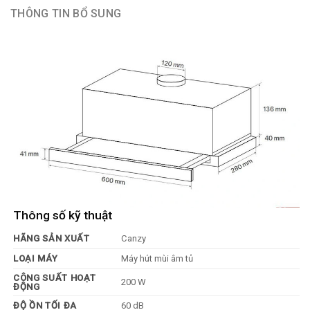
THÔNG TIN BỔ SUNG
Thông số kỹ thuật
HÃNG SẢN XUẤT
Canzy
LOẠI MÁY
Máy hút mùi âm tủ
CÔNG SUẤT HOẠT
200 W
ĐỘNG
ĐỘ ỒN TỐI ĐA
60 dB