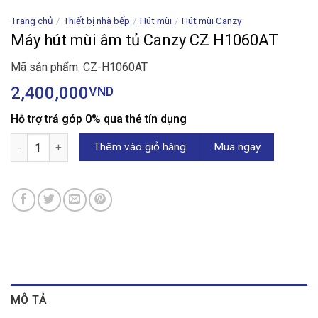
Trang chủ
/
Thiết bị nhà bếp
/
Hút mùi
/
Hút mùi Canzy
Máy hút mùi âm tủ Canzy CZ H1060AT
Mã sản phẩm: CZ-H1060AT
2,400,000
VND
Hỗ trợ trả góp 0% qua thẻ tín dụng
Máy hút mùi âm tủ Canzy CZ H1060AT số lượng
Thêm vào giỏ hàng
Mua ngay
MÔ TẢ