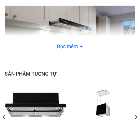
Đọc thêm
SẢN PHẨM TƯƠNG TỰ
Thiết Kế Âm Tủ Tinh Gọn – Phù Hợp Nhiều Không Gian
CZ-H1060AT được thiết kế lắp âm trong tủ bếp, giúp tiết kiệm
diện tích và tạo tổng thể liền mạch cho không gian. Kích thước
600mm phù hợp với nhiều kiểu bếp gia đình, đặc biệt là căn hộ
chung cư hoặc bếp có diện tích vừa và nhỏ.
Thân máy sử dụng thép cán sơn trắng bền bỉ, chống gỉ tốt và dễ
vệ sinh, đảm bảo độ bền lâu dài trong môi trường bếp thường