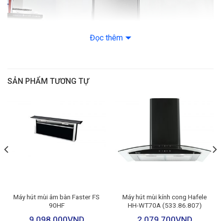
Đọc thêm
SẢN PHẨM TƯƠNG TỰ
Khử mùi kính cong, kích thước 70cm
Máy hút mùi EH-R502E7D có thiết kế dạng kính cong mềm mại,
bề mặt phủ kính cường lực hiện đại, sang trọng dễ dàng vệ sinh
Kích thước 700x500x560 mm phù hợp với nhiều không gian bếp.
Máy hút mùi âm bàn Faster FS
Máy hút mùi kính cong Hafele
90HF
HH-WT70A (533.86.807)
Sử dụng động cơ không chổi than ( BLDC )
9,098,000
VND
2,079,700
VND