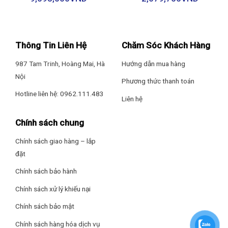
Hút mùi EH-R502E7D sử dụng động cơ BLDC hiện đại với tuổi thọ
động cơ cao, tiết kiệm tối đa điện năng khi sử dụng
Thông Tin Liên Hệ
Chăm Sóc Khách Hàng
Điều khiển cảm ứng và điều khiển không chạm 6 tốc độ
987 Tam Trinh, Hoàng Mai, Hà
Hướng dẫn mua hàng
Chef’s EH-R502E7D
được trang bị điều khiển cảm ứng kết hợp
Nội
Phương thức thanh toán
điều khiển không chạm với 6 tốc độ hút. Chạm tay vào nút
Hotline liên hệ: 0962.111.483
Nguồn để tắt/khởi động máy hút. Phím cảm ứng dễ dàng điều
Liên hệ
chỉnh cả khi tay ướt. Thao tác điều khiển vẫy tay đơn giản siêu
nhạy.
Chính sách chung
Chính sách giao hàng – lắp
đặt
Công suất hút 750 m3/h
Chính sách bảo hành
Chính sách xử lý khiếu nại
Máy có công suất hút mạnh mẽ, lên đến 750 m3/h, hút siêu
nhanh, bếp sạch mùi nhanh chóng, cho không gian bếp luôn
Chính sách bảo mật
thoáng.
Chính sách hàng hóa dịch vụ