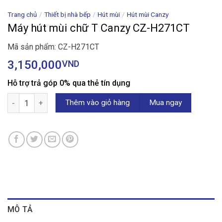
Trang chủ
/
Thiết bị nhà bếp
/
Hút mùi
/
Hút mùi Canzy
Máy hút mùi chữ T Canzy CZ-H271CT
Mã sản phẩm: CZ-H271CT
3,150,000
VND
Hỗ trợ trả góp 0% qua thẻ tín dụng
Máy hút mùi chữ T Canzy CZ-H271CT số lượng
Thêm vào giỏ hàng
Mua ngay
MÔ TẢ