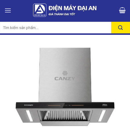
Skip
to
content
Tìm
kiếm: