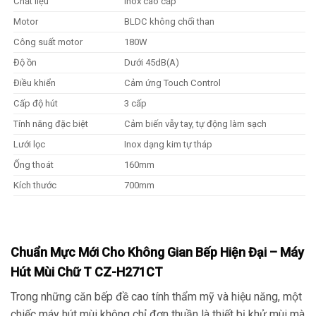
Chất liệu
Inox cao cấp
Motor
BLDC không chổi than
Công suất motor
180W
Độ ồn
Dưới 45dB(A)
Điều khiển
Cảm ứng Touch Control
Cấp độ hút
3 cấp
Tính năng đặc biệt
Cảm biến vẫy tay, tự động làm sạch
Lưới lọc
Inox dạng kim tự tháp
Ống thoát
160mm
Kích thước
700mm
Chuẩn Mực Mới Cho Không Gian Bếp Hiện Đại – Máy
Hút Mùi Chữ T CZ-H271CT
Trong những căn bếp đề cao tính thẩm mỹ và hiệu năng, một
chiếc máy hút mùi không chỉ đơn thuần là thiết bị khử mùi mà