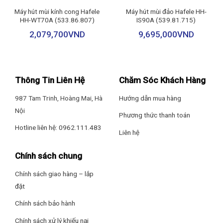
nhạy bén và dễ sử dụng. Người dùng có thể linh hoạt điều
Máy hút mùi kính cong Hafele
Máy hút mùi đảo Hafele HH-
HH-WT70A (533.86.807)
IS90A (539.81.715)
chỉnh công suất tùy theo lượng khói và mùi trong quá trình
2,079,700
VND
9,695,000
VND
nấu.
Bên cạnh đó, công nghệ cảm biến vẫy tay hiện đại cho phép
điều khiển máy chỉ với một chuyển động nhẹ trước bảng điều
Thông Tin Liên Hệ
Chăm Sóc Khách Hàng
khiển. Tính năng này giúp hạn chế tiếp xúc trực tiếp, giữ bề
mặt luôn sạch sẽ và nâng cao trải nghiệm sử dụng.
987 Tam Trinh, Hoàng Mai, Hà
Hướng dẫn mua hàng
Nội
Phương thức thanh toán
Lực Hút Mạnh Mẽ – Giữ Không Gian Luôn Thoáng Đãng
Hotline liên hệ: 0962.111.483
Sở hữu công suất motor 150W, CZ-H271CT nhanh chóng
Liên hệ
loại bỏ khói và mùi thức ăn trong thời gian ngắn.
Chính sách chung
Máy hỗ trợ hai chế độ vận hành: hút đẩy trực tiếp qua ống
Chính sách giao hàng – lắp
thoát 150mm hoặc khử mùi bằng than hoạt tính, đảm bảo
đặt
phù hợp với nhiều phương án lắp đặt khác nhau.
Chính sách bảo hành
Dù vận hành với hiệu suất cao, độ ồn vẫn được kiểm soát
Chính sách xử lý khiếu nại