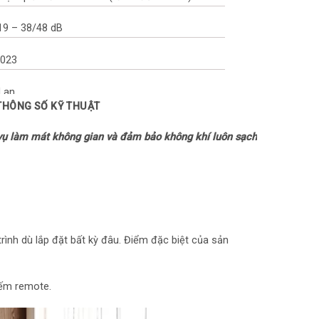
 19 – 38/48 dB
2023
 Lan
 THÔNG SỐ KỸ THUẬT
h cục lạnh: 24 tháng
ụ làm mát không gian và đảm bảo không khí luôn sạch
nh cục nóng: Máy nén 10 năm
 nhiệt: Ống dẫn gas bằng Đồng – Lá tản nhiệt
rình dù lắp đặt bất kỳ đâu. Điểm đặc biệt của sản
n năng
iếm remote.
7 kW/h