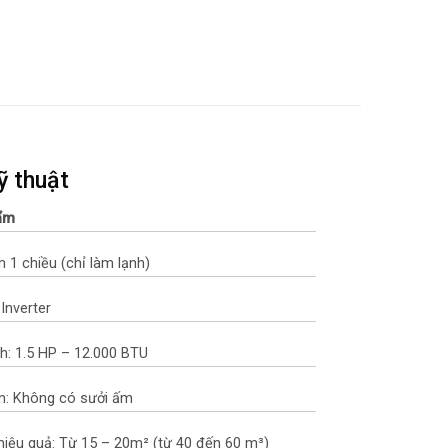
ỹ thuật
hẩm
 1 chiều (chỉ làm lạnh)
 Inverter
h: 1.5 HP – 12.000 BTU
m: Không có sưởi ấm
hiệu quả: Từ 15 – 20m² (từ 40 đến 60 m³)