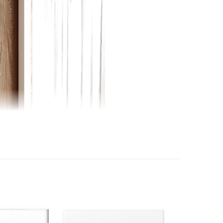
5 sao (Hiệu suất năng lượng 5.30)
m điện: Digital Inverter BoostEco
g khí
ẩn, khử mùi: Bộ lọc 4 in 1
ạnh
ỉnh điều khiển lên xuống trái phải tự động
h nhanh: Fast Cooling
ngủ ngon Good Sleep
e cho hơi lạnh thoải mái