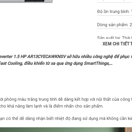
Độ ồn trung bình:
Dòng sản phẩm: 
Sản xuất tại: Thái
XEM CHI TIẾT
Thời gian bảo hàn
nverter 1.5 HP AR13CYECAWKNSV sở hữu nhiều công nghệ để phục v
Fast Cooling, điều khiển từ xa qua ứng dụng SmartThings,…
Thời gian bảo hà
Chất liệu dàn tản
bằng Nhôm
Loại Gas: R-32
ới phông màu trắng trung tính dễ dàng kết hợp với nội thất của công t
ợ cho khả năng làm lạnh và là điểm nhấn cho sản phẩm.
Mức tiêu thụ điệ
 bạn có thể dễ dàng nhận biết nhiệt độ đang sử dụng mà không cần k
Tiêu thụ điện: 1.0