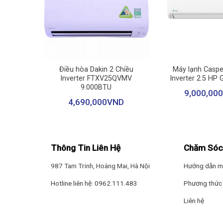
+
+
Dàn nóng
lectric 1
Điều hòa Dakin 2 Chiều
Máy lạnh Caspe
S-JS50VF
Inverter FTXV25QVMV
Inverter 2.5 HP
9.000BTU
– Phần dàn nóng có thiết kế nhỏ gọn với chất liệu cứn
ND
9,000,000
4,690,000
VND
–
Ống dẫn gas bằng đồng
giúp bơm gas và hấp thụ nhi
hiệu suất làm mát luôn ổn định.
Công nghệ làm lạnh
Thông Tin Liên Hệ
Chăm Sóc
– Hoạt động với công suất 1.5 HP, máy lạnh Samsung nà
987 Tam Trinh, Hoàng Mai, Hà Nội
Hướng dẫn m
– Với chế độ Fast Cooling, máy lạnh sẽ hoạt động với
Hotline liên hệ: 0962.111.483
Phương thức 
43%
so với chế độ bình thường, tiết kiệm thời gian chờ 
Liên hệ
–
Làm lạnh thông minh AI Auto Cooling
sẽ tự động phâ