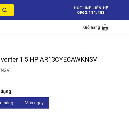
HOTLINE LIÊN HỆ
0962.111.483
Giỏ hàng
Inverter 1.5 HP AR13CYECAWKNSV
KNSV
n dụng
.5 HP AR13CYECAWKNSV số lượng
ỏ hàng
Mua ngay