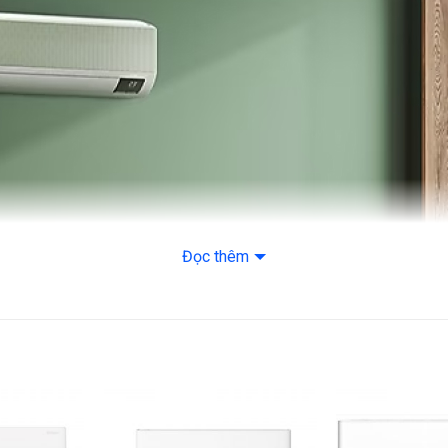
Nhãn năng lượng: 
Công nghệ tiết kiệ
Khả năng lọc khôn
Lọc bụi, kháng khu
Công nghệ làm l
Chế độ gió: Tuỳ ch
Đọc thêm
Công nghệ làm lạn
Tiện ích
Tiện ích: Chế độ 
– Chế độ Wind-Fre