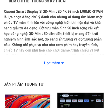
XEM CHI TIẾT THÔNG SỐ KỸ THUẬT
Chất liệu viền tivi: Kim loại
Xiaomi Smart Display S QD-MiniLED 4K 98 inch L98MC-STWN
Nơi sản xuất: Trung Quốc
là lựa chọn đáng chú ý dành cho những ai đang tìm kiếm một
chiếc TV màn hình lớn với công nghệ hiển thị hiện đại và khả
Năm ra mắt: 2026
năng giải trí đa dạng. Sở hữu màn hình 98 inch rộng rãi kết
hợp công nghệ QD-MiniLED tiên tiến, thiết bị mang đến trải
Công nghệ hình ảnh
nghiệm hình ảnh sắc nét, độ sáng ấn tượng và độ tương phản
sâu. Không chỉ phục vụ nhu cầu xem phim hay truyền hình,
Công nghệ hình ảnh: HLG
chiếc TV này còn phù hợp cho chơi game, trình chiếu và kết
nối với hệ sinh thái nhà thông minh, mang đến trải nghiệm giải
– HDR10+
trí toàn diện ngay tại phòng khách của bạn.
Đọc thêm
– HDR10
Trải nghiệm giải trí trên màn hình siêu lớn của Xiaomi
Smart Display S QD-MiniLED 4K 98 inch L98MC-
– Dolby Vision
STWN
SẢN PHẨM TƯƠNG TỰ
Thiết kế màn hình lớn sang trọng, ngoại hình tinh tế
Bộ xử lý: Bộ xử lý Mali-G52 MC1
Tivi Xiaomi Smart Display S QD-MiniLED 4K 98 inch L98MC-
Tần số quét thực: 144 Hz
STWN sở hữu thiết kế hiện đại với phong cách tối giản nhưng