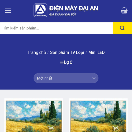
Skip
to
content
Tìm
kiếm:
Trang chủ
/
Sản phẩm TV Loại
/
Mini LED
LỌC