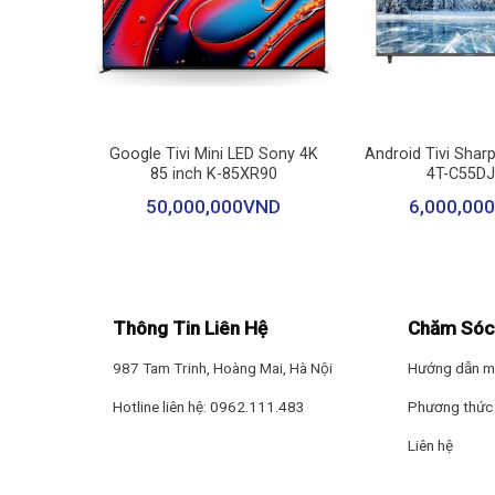
+
+
ny 4K 77
Google Tivi Mini LED Sony 4K
Android Tivi Shar
0L
85 inch K-85XR90
4T-C55D
ND
50,000,000
VND
6,000,000
Thông Tin Liên Hệ
Chăm Sóc
Tivi hỗ trợ đầy đủ HDR, HDR10+, HLG và Dolby Vision, g
987 Tam Trinh, Hoàng Mai, Hà Nội
Hướng dẫn m
bật, kết hợp Quantum Dot với dải màu 93% DCI-P3 giúp 
Hotline liên hệ: 0962.111.483
Phương thức 
đồng đều và trong trẻo.
Liên hệ
Chuyển động mượt mà, tối ưu trải nghiệm 