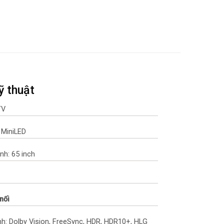
ỹ thuật
TV
 MiniLED
nh: 65 inch
nối
h: Dolby Vision, FreeSync, HDR, HDR10+, HLG