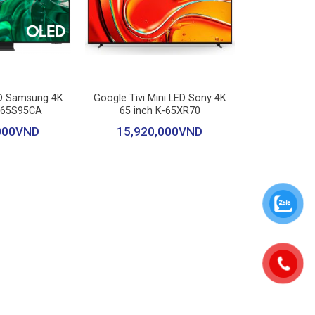
ệu: Trung Quốc
ng theo chính sách Hãng
+
ED Samsung 4K
Google Tivi Mini LED Sony 4K
A65S95CA
65 inch K-65XR70
000
VND
15,920,000
VND
 phản khoảng 6500:1 mang lại chiều sâu hình ảnh nổi
o còn giúp giảm hiệu ứng quầng sáng, giữ hình ảnh