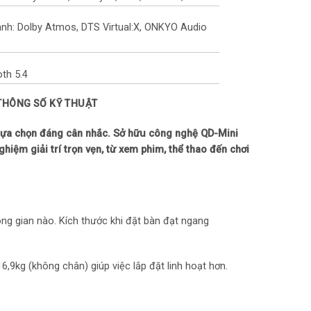
nh: Dolby Atmos, DTS Virtual:X, ONKYO Audio
oth 5.4
 THÔNG SỐ KỸ THUẬT
, LAN, Wifi
lựa chọn đáng cân nhắc. Sở hữu công nghệ QD-Mini
g
ệm giải trí trọn vẹn, từ xem phim, thể thao đến chơi
Hz
ông gian nào. Kích thước khi đặt bàn đạt ngang
5W
6,9kg (không chân) giúp việc lắp đặt linh hoạt hơn.
ogle TV