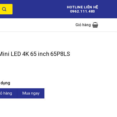
HOTLINE LIÊN HỆ
0962.111.483
Giỏ hàng
Mini LED 4K 65 inch 65P8LS
n dụng
K 65 inch 65P8LS số lượng
ỏ hàng
Mua ngay