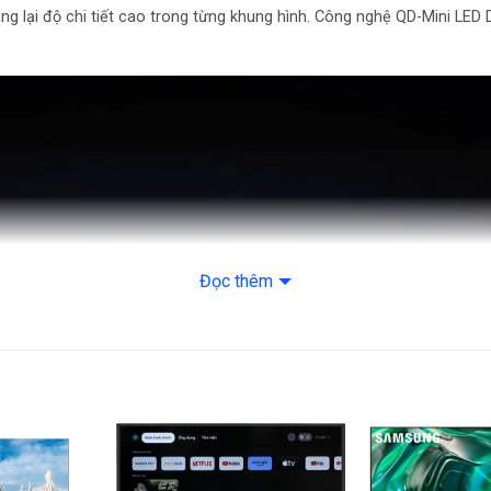
g lại độ chi tiết cao trong từng khung hình. Công nghệ QD-Mini LED
Tiện ích: Chiếu mà
nói, Tìm kiếm bằn
Kích thước, trọng
Kích thước có ch
x dày)
Kích thước không
cao x dày)
Đọc thêm
Trọng lượng có ch
Trọng lượng không
Xuất xứ, Bảo hàn
Năm ra mắt: 2026
Sản xuất tại: Việt