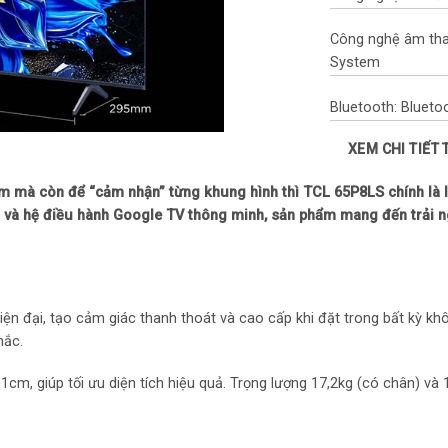
Công nghệ âm tha
System
Bluetooth: Blueto
XEM CHI TIẾT
Kết nối: Bluetooth
m mà còn để “cảm nhận” từng khung hình thì TCL 65P8LS chính là 
Cổng HDMI: 4 cổn
và hệ điều hành Google TV thông minh, sản phẩm mang đến trải nghi
USB: 2 cổng
Tần số quét: 120
ện đại, tạo cảm giác thanh thoát và cao cấp khi đặt trong bất kỳ kh
Công suất loa: 3
hắc.
Tính năng
1cm, giúp tối ưu diện tích hiệu quả. Trọng lượng 17,2kg (có chân) và 1
Hệ điều hành: Go