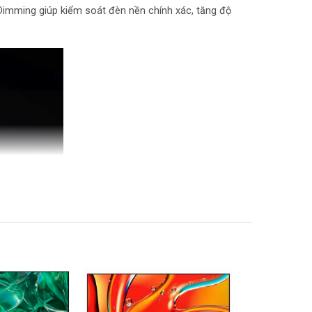
 Dimming giúp kiểm soát đèn nền chính xác, tăng độ
n hình điện thoại lên tivi, Điều khiển bằng giọng
g giọng nói
 lượng
ân đế: 144.4cm x 89.3cm x 29.5cm (Ngang x cao
 chân đế: 144.4cm x 83.1cm x 6.95cm (Ngang x
ân đế: 17,2kg
 chân đế: 16,9kg
h
 Nam