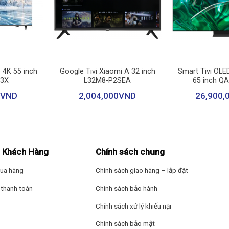
Xuất xứ thương hi
Bảo hành: 24 thá
+
+
p 4K 55 inch
Google Tivi Xiaomi A 32 inch
Smart Tivi OL
J3X
L32M8-P2SEA
65 inch Q
VND
2,004,000
VND
26,900,
 Khách Hàng
Chính sách chung
iúp cải thiện độ sáng và màu sắc rõ rệt. Tấm nền HVA với tỷ lệ tương
ua hàng
Chính sách giao hàng – lắp đặt
tái tạo hơn một tỷ màu sắc chân thực. Chip phát sáng năng lượng ca
thanh toán
Chính sách bảo hành
Chính sách xử lý khiếu nại
xem
Chính sách bảo mật