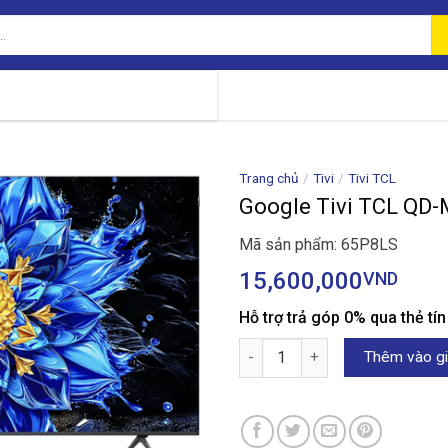
Trang chủ
/
Tivi
/
Tivi TCL
Google Tivi TCL QD-
Mã sản phẩm: 65P8LS
15,600,000
VND
Hỗ trợ trả góp 0% qua thẻ tí
Google Tivi TCL QD-Mini LED 4
Thêm vào gi