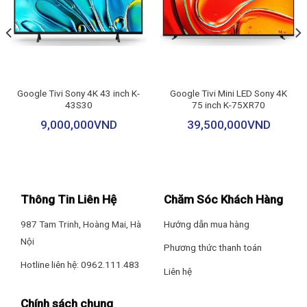
Tần số quét thực: 60 Hz
Tiện ích
Điều khiển tivi bằng điện thoại: SmartThings
Google Tivi Sony 4K 43 inch K-
Google Tivi Mini LED Sony 4K
43S30
75 inch K-75XR70
Điều khiển bằng giọng nói: Không có
9,000,000
VND
39,500,000
VND
Chiếu hình từ điện thoại lên TV: AirPlay 2, Screen Mirroring, Tap
View
Hiển thị hình ảnh nét gấp 4 lần Full HD qua độ phân giải 4K
Remote thông minh: Không có
Thông Tin Liên Hệ
Chăm Sóc Khách Hàng
Ứng dụng phổ biến: YouTube, Netflix, Galaxy Play (Fim+), Clip TV,
987 Tam Trinh, Hoàng Mai, Hà
Hướng dẫn mua hàng
FPT Play, MyTV, POPS Kids, VieON, MP3 Zing, Spotify, Trình duyệt
Nội
web
Phương thức thanh toán
Hotline liên hệ: 0962.111.483
Liên hệ
Tiện ích thông minh khác: Chế độ máy tính PC trên tivi
Chính sách chung