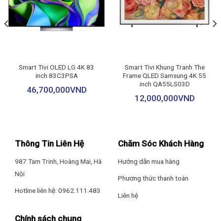
vẫn toát lên sự sang trọng. Màn hình tràn viền kết hợp khung
Tiện ích
kim loại được hoàn thiện tỉ mỉ giúp tổng thể thiết bị trở nên
thanh lịch và dễ dàng hòa hợp với nhiều không gian nội thất
Điều khiển tivi bằng điện thoại: Mi Remote controller
khác nhau như phòng khách, phòng giải trí hay phòng họp.
Điều khiển bằng giọng nói: Tìm kiếm giọng nói trên YouTube bằng
tiếng Việt Google Assistant có tiếng Việt
Smart Tivi OLED LG 4K 83
Smart Tivi Khung Tranh The
inch 83C3PSA
Frame QLED Samsung 4K 55
inch QA55LS03D
Chiếu hình từ điện thoại lên TV: Chromecast AirPlay 2
46,700,000
VND
12,000,000
VND
Remote thông minh: Remote Bluetooth 360°
Ứng dụng phổ biến: YouTube
Thông Tin Liên Hệ
Chăm Sóc Khách Hàng
– Netflix
987 Tam Trinh, Hoàng Mai, Hà
Hướng dẫn mua hàng
Nội
– Prime Video
Phương thức thanh toán
Hotline liên hệ: 0962.111.483
Liên hệ
Công nghệ âm thanh
Chính sách chung
Tổng công suất loa: 30W