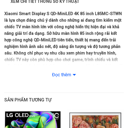
XEM CHI TIẾT THÔNG SỐ KỸ THUẬT
Chất liệu viền tivi: Kim loại
Xiaomi Smart Display S QD-MiniLED 4K 85 inch L85MC-STWN
Nơi sản xuất: Trung Quốc
là lựa chọn đáng chú ý dành cho những ai đang tìm kiếm một
chiếc TV màn hình lớn với công nghệ hiển thị hiện đại và khả
Năm ra mắt: 2026
năng giải trí đa dạng. Sở hữu màn hình 85 inch rộng rãi kết
hợp công nghệ QD-MiniLED tiên tiến, thiết bị mang đến trải
Công nghệ hình ảnh
nghiệm hình ảnh sắc nét, độ sáng ấn tượng và độ tương phản
sâu. Không chỉ phục vụ nhu cầu xem phim hay truyền hình,
Công nghệ hình ảnh: HLG
chiếc TV này còn phù hợp cho chơi game, trình chiếu và kết
nối với hệ sinh thái nhà thông minh, mang đến trải nghiệm giải
– HDR10+
trí toàn diện ngay tại phòng khách của bạn.
Đọc thêm
– HDR10
Giải trí đẳng cấp, chuyên nghiệp cùng tivi Xiaomi
Smart Display S QD-MiniLED 4K 85 inch L85MC-
– Dolby Vision
STWN
SẢN PHẨM TƯƠNG TỰ
Thiết kế sang trọng, ngoại hình tinh tế
Bộ xử lý: Bộ xử lý Mali-G52 MC1
Tivi Xiaomi Smart Display S QD-MiniLED 4K 85 inch L85MC-
Tần số quét thực: 144 Hz
STWN sở hữu thiết kế hiện đại với phong cách tối giản nhưng