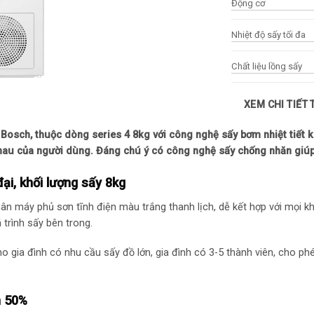
Động cơ
Nhiệt độ sấy tối đa
Chất liệu lồng sấy
Chất liệu vỏ máy
XEM CHI TIẾT
Chất liệu nắp máy
h, thuộc dòng series 4 8kg với công nghệ sấy bơm nhiệt tiết ki
 nhau của người dùng. Đáng chú ý có công nghệ sấy chống nhăn giúp
Màu vỏ máy
i, khối lượng sấy 8kg
Công suất
 máy phủ sơn tĩnh điện màu trắng thanh lịch, dễ kết hợp với mọi khô
 trình sấy bên trong.
Các chương trình sấ
gia đình có nhu cầu sấy đồ lớn, gia đình có 3-5 thành viên, cho ph
Công nghệ sấy
Bảng điều khiển và T
n 50%