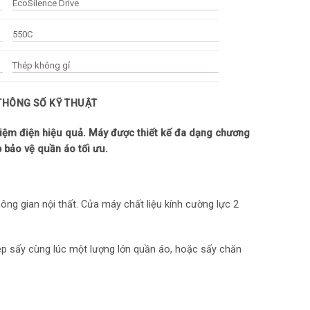
EcoSilence Drive
550C
Thép không gỉ
Kim loại sơn tĩnh điện
 THÔNG SỐ KỸ THUẬT
Kính chịu lực
ệm điện hiệu quả. Máy được thiết kế đa dạng chương
 bảo vệ quần áo tối ưu.
Trắng
2400W
ng gian nội thất. Cửa máy chất liệu kính cường lực 2
y
15 chương trình
ép sấy cùng lúc một lượng lớn quần áo, hoặc sấy chăn
HeatPump
iện ích