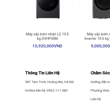
Đặc biệt, cơ chế sấy bơm nhiệt không cần lắp thêm ống
Đa dạng chương trình sấy phù hợp với nhiều 
+
+
Máy sấy Bosch WTH85008SG có 15 chương trình sấy c
 Samsung
Máy sấy bơm nhiệt LG 10.5
Máy sấy bơm n
Sấy đồ cotton
0T7240BB
kg DVHP50M
Inverter 10.5 k
ND
10,920,000
VND
9,000,000
Sấy sơ mi/ Blouses
Sấy thông minh
Sấy chăn mền
Sấy hỗ trợ ủi
Thông Tin Liên Hệ
Chăm Sóc
Sấy chống dị ứng
987 Tam Trinh, Hoàng Mai, Hà Nội
Hướng dẫn m
Sấy chống nhăn
Hotline liên hệ: 0962.111.483
Phương thức 
Sấy nhanh 40 phút
Liên hệ
Sấy sợi tổng hợp
Sấy đồ len