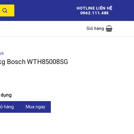
HOTLINE LIÊN HỆ
0962.111.483
Giỏ hàng
ch
8kg Bosch WTH85008SG
n dụng
 WTH85008SG số lượng
ỏ hàng
Mua ngay