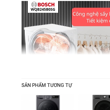
SẢN PHẨM TƯƠNG TỰ
Máy sấy Bosch WTH85008SG sử dụng công nghệ sấy bơm n
khí gas trong môi trường áp suất cao để tạo ra luồng 
kiệm đến 50% điện năng.