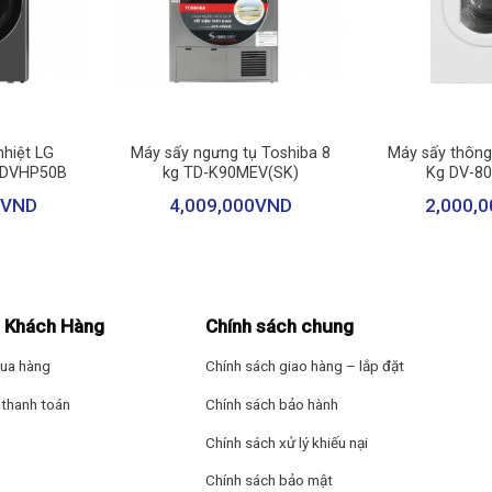
 thông hơi nên có thể dễ dàng lắp đặt máy ở mọi không gian khác nh
loại vải và nhu cầu sấy
+
+
ơ bản:
hiệt LG
Máy sấy ngưng tụ Toshiba 8
Máy sấy thông
g DVHP50B
kg TD-K90MEV(SK)
Kg DV-8
VND
4,009,000
VND
2,000,0
 Khách Hàng
Chính sách chung
ua hàng
Chính sách giao hàng – lắp đặt
thanh toán
Chính sách bảo hành
Chính sách xử lý khiếu nại
Chính sách bảo mật