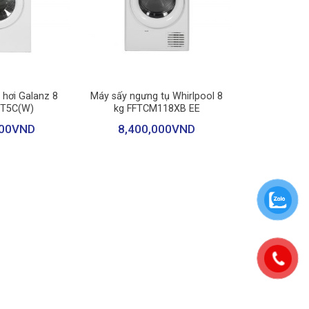
au.
+
 hơi Galanz 8
Máy sấy ngưng tụ Whirlpool 8
0T5C(W)
kg FFTCM118XB EE
00
VND
8,400,000
VND