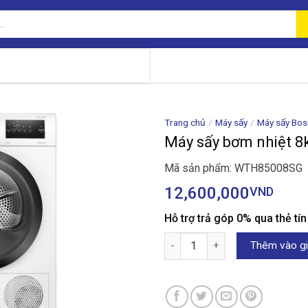
Trang chủ
/
Máy sấy
/
Máy sấy Bos
Máy sấy bơm nhiệt 
Mã sản phẩm: WTH85008SG
12,600,000
VND
Hỗ trợ trả góp 0% qua thẻ tí
Máy sấy bơm nhiệt 8kg Bosch
Thêm vào gi