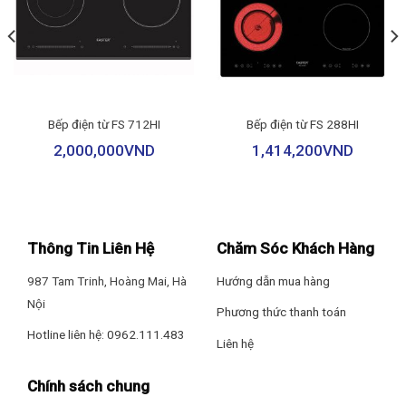
– Nhắc đảo thực phẩm trong quá trình nấu
– Nhắc nhở vệ sinh bên trong nồi
– Ghi nhớ chương trình nấu
Bếp điện từ FS 712HI
Bếp điện từ FS 288HI
– Có chức năng giữ ấm
2,000,000
VND
1,414,200
VND
– 22 chương trình cài đặt sẵn
Phụ kiện
Thông Tin Liên Hệ
Chăm Sóc Khách Hàng
Phụ kiện đi kèm: Rổ chiên Nhiệt kế thực phẩm
987 Tam Trinh, Hoàng Mai, Hà
Hướng dẫn mua hàng
Thông tin lắp đặt
Nội
Phương thức thanh toán
Hotline liên hệ: 0962.111.483
Chiều dài dây điện: 99 cm
Liên hệ
Kích thước – Khối lượng: Ngang 33.2 cm – Cao 35 cm – Sâu 43
Chính sách chung
Công nghệ chiên, nướng – Nhiệt độ, thời gian
cm – Nặng 5.55 kg