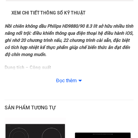
Bảng điều khiển: Nút xoay Cảm ứng có màn hình hiển thị
XEM CHI TIẾT THÔNG SỐ KỸ THUẬT
Thương hiệu của: Hà Lan
Nồi chiên không dầu Philips
HD9880/90 8.3 lít sở hữu nhiều tính
năng nổi trội:
điều khiển thông qua điện thoại hệ điều hành iOS,
Sản xuất tại: Trung Quốc
ghi nhớ 20 chương trình nấu, 22 chương trình cài sẵn, đặc biệt
có tích hợp nhiệt kế thực phẩm giúp chế biến thức ăn đạt đến
Năm ra mắt: 2023
độ chín mong muốn.
Công nghệ nấu và tiện ích
Dung tích – Công suất
– Nồi chiên không dầu có dung tích tổng lớn 8.3 lít, dung tích sử
Công nghệ làm nóng: Rapid Air
Đọc thêm
dụng 4.9 lít, chiên được khoảng 7 bánh trứng hoặc gà nguyên
con 1 kg.
Chức năng nấu: Chiên, nướng, rã đông, sấy khô, lên men thực
phẩm
– Công suất hoạt động mạnh mẽ đến 2000 – 2200W, chiên
SẢN PHẨM TƯƠNG TỰ
nướng thực phẩm chín nhanh, tiết kiệm thời gian cho người nội
Tiện ích: Điều khiển qua điện thoại (iOS) bằng app NutriU
trợ.
– Nhiệt kế thực phẩm kiểm soát độ chín thức ăn