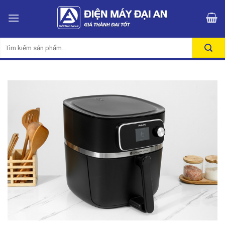
Skip
to
content
Tìm
kiếm: