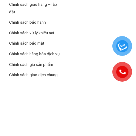
Chính sách giao hàng – lắp
– Công nghệ làm nóng Rapid Air, chiên nướng thức ăn mà
Hãng: Philips.
không cần (hoặc dùng ít) dầu mỡ, giảm lượng chất béo tối đa,
đặt
tốt cho sức khỏe người dùng.
Chính sách bảo hành
– Điều chỉnh nhiệt độ 40 – 200°C, thời gian hẹn giờ tối đa 180
Chính sách xử lý khiếu nại
phút, thuận tiện cài đặt thông số cho nhiều loại món ăn khác
Chính sách bảo mật
nhau.
Chính sách hàng hóa dịch vụ
Chính sách giá sản phẩm
Chính sách giao dịch chung