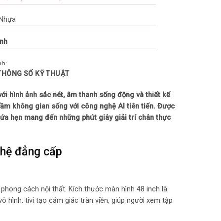
: Nhựa
ảnh
nh:
 THÔNG SỐ KỸ THUẬT
caling 4K
ới hình ảnh sắc nét, âm thanh sống động và thiết kế
áng tự động AI Brightness
ầm không gian sống với công nghệ AI tiên tiến. Được
hứa hẹn mang đến những phút giây giải trí chân thực
Mapping Pro
ghệ đẳng cấp
e
LED Color
 ảnh Pixel Dimming
hình/tần số quét chơi game VRR
phong cách nội thất. Kích thước màn hình 48 inch là
ượt OLED Motion
hình, tivi tạo cảm giác tràn viền, giúp người xem tập
ơi game Auto Low Latency Mode (ALLM)