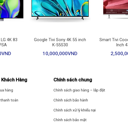
Các công nghệ kh
– Điều chỉnh âm t
– Đồng bộ hóa âm
– TV Sound Mode
+
+
– WISA ready
 LG 4K 83
Google Tivi Sony 4K 55 inch
Smart Tivi Coo
– WOW Orchestra
3PSA
K-55S30
Inch 
– α8 AI Sound Pro 
0
VND
10,000,000
VND
2,500,0
n
Cổng kết nối
ợc chắc chắn, không chỉ đảm bảo độ bền mà còn mang lại vẻ đẹp hiện
Kết nối Internet:
thuật trong không gian sống.
 Khách Hàng
Chính sách chung
– Wi-Fi
tuyệt mỹ
ua hàng
Chính sách giao hàng – lắp đặt
– Cổng mạng LAN
ộ xử lý α8 AI 4K Gen2 – một bước tiến vượt bậc trong công nghệ xử 
thanh toán
Chính sách bảo hành
ần, tốc độ CPU nhanh hơn 1.4 lần vô cùng ấn tượng.
Kết nối không dây
Chính sách xử lý khiếu nại
USB: 2 cổng USB 
Chính sách bảo mật