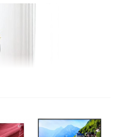
GiG
 hình ảnh (gaming) dưới 0.1 ms
Enhancer
ảnh
ý α8 AI Processor 4K Gen2
 120 Hz
anh
oa: 20W
a
olby Atmos
Chế độ lọc thoại Clear Voice Pro