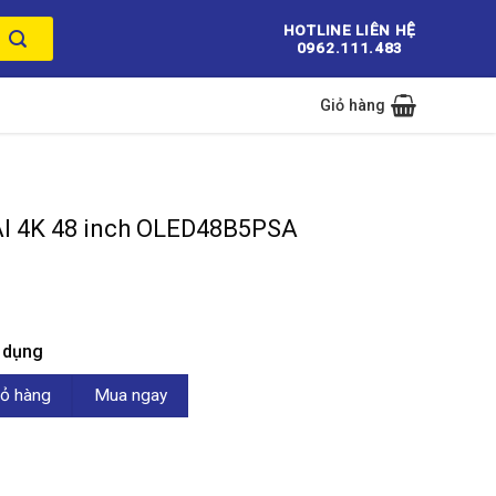
HOTLINE LIÊN HỆ
0962.111.483
Giỏ hàng
AI 4K 48 inch OLED48B5PSA
n dụng
nch OLED48B5PSA số lượng
ỏ hàng
Mua ngay