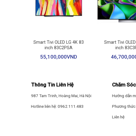
+
+
D Sony 4K
Smart Tivi OLED LG 4K 83
Smart Tivi OLED
R70
inch 83C2PSA
inch 83C
ND
55,100,000
VND
46,700,00
Thiết kế màn hình 48 inch linh hoạt cho mọi không gia
Chân đế của thiết bị được chế tác với hình chữ V ngư
treo tường dễ dàng, biến tivi thành một tác phẩm nghệ 
Thông Tin Liên Hệ
Chăm Sóc
Bộ xử lý α8 AI 4K Gen2 tái hiện khung hình 
987 Tam Trinh, Hoàng Mai, Hà Nội
Hướng dẫn m
Smart tivi LG OLED AI 4K 48 Inch OLED48B5PSA sở hữu b
Hotline liên hệ: 0962.111.483
Phương thức 
chip này có bộ xử lý thần kinh AI NPU lớn hơn gấp 1.7 l
Liên hệ