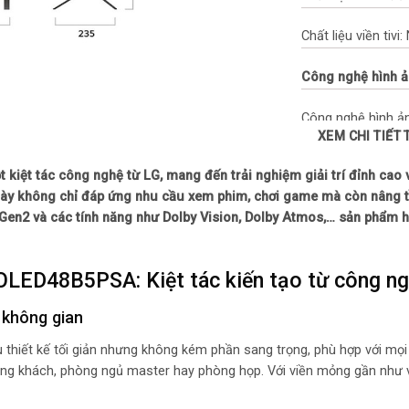
Chất liệu viền tivi
Công nghệ hình 
Công nghệ hình ả
XEM CHI TIẾT
– α8 AI Super Ups
kiệt tác công nghệ từ LG, mang đến trải nghiệm giải trí đỉnh cao v
– Điều chỉnh độ s
i này không chỉ đáp ứng nhu cầu xem phim, chơi game mà còn nâng t
– HLG
K Gen2 và các tính năng như Dolby Vision, Dolby Atmos,… sản phẩm 
– HDR10
– Dynamic Tone 
– Dolby Vision
 OLED48B5PSA: Kiệt tác kiến tạo từ công n
– FilmMaker Mod
– Dải màu rộng O
 không gian
– Công nghệ điểm
– Đồng bộ khung 
hiết kế tối giản nhưng không kém phần sang trọng, phù hợp với mọi 
– Chuyển động m
ng khách, phòng ngủ master hay phòng họp. Với viền mỏng gần như vô 
– Giảm độ trễ ch