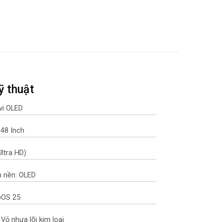
ỹ thuật
ivi OLED
 48 Inch
Ultra HD)
 nền: OLED
bOS 25
 Vỏ nhựa lõi kim loại