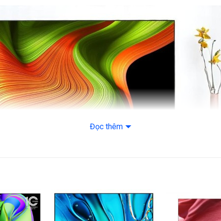
– Chế độ game H
– Độ trễ phản hồi
– AI Picture Pro
– 4K Expression 
– 10 chế độ hình 
Bộ xử lý: Bộ xử l
Tần số quét thực:
Công nghệ âm th
Đọc thêm
Tổng công suất l
Số lượng loa: 2 Lo
Âm thanh vòm: D
Chế độ lọc thoại: 