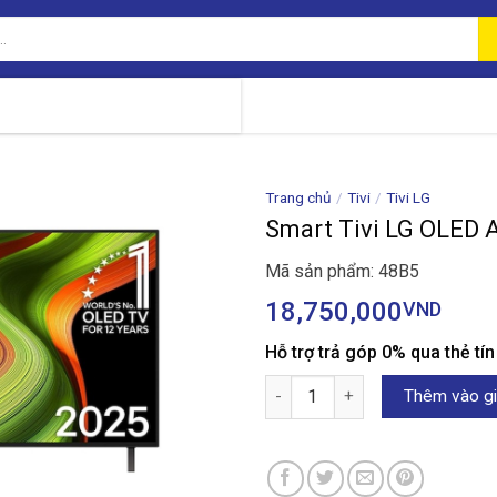
Trang chủ
/
Tivi
/
Tivi LG
Smart Tivi LG OLED 
Mã sản phẩm: 48B5
18,750,000
VND
Hỗ trợ trả góp 0% qua thẻ tí
Smart Tivi LG OLED AI 4K 48 i
Thêm vào gi