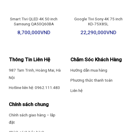
– Dynamic QNED Color Pro
– Auto Brightness Control
Smart Tivi QLED 4K 50 inch
Google Tivi Sony 4K 75 inch
Samsung QA50Q60BA
KD-75X85L
– AI Brightness Control
8,700,000
VND
22,290,000
VND
– 9 chế độ hình ảnh
– Độ trễ phản hồi hình ảnh (gaming) dưới 0.1 ms
Thông Tin Liên Hệ
Chăm Sóc Khách Hàng
Sự kết hợp với Dynamic QNED Color Pro mang lại màu sắc sống
987 Tam Trinh, Hoàng Mai, Hà
Hướng dẫn mua hàng
– AI Emotional Remastering
động, với khả năng tái tạo màu sắc 100% chuẩn DCI-P3. Điều
Nội
này đảm bảo rằng bạn sẽ có trải nghiệm hình ảnh chân thực và
Phương thức thanh toán
Bộ xử lý: Bộ xử lý α7 AI Processor 4K Gen9
sắc nét, từ các trận thể thao đến những bộ phim yêu thích.
Hotline liên hệ: 0962.111.483
Liên hệ
Tần số quét thực: 60 Hz
Chính sách chung
Tiện ích
Chính sách giao hàng – lắp
đặt
Điều khiển tivi bằng điện thoại: Ứng dụng LG ThinQ