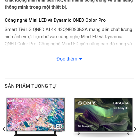
chất lượng hình ảnh sắc nét, âm thanh sống động và tính năng
Công nghệ hình ảnh
thông minh trong một thiết bị.
Công nghệ hình ảnh: HLG
Công nghệ Mini LED và Dynamic QNED Color Pro
Smart Tivi LG QNED AI 4K 43QNED80BSA mang đến chất lượng
– HDR10
hình ảnh vượt trội nhờ vào công nghệ Mini LED và Dynamic
QNED Color Pro. Công nghệ Mini LED giúp nâng cao độ sáng và
– Dynamic Tone Mapping
cải thiện khả năng tái hiện chi tiết, đặc biệt là trong những
khung cảnh tối.
Đọc thêm
– Chế độ nhà làm phim FilmMaker Mode
– AI HDR Remastering
SẢN PHẨM TƯƠNG TỰ
– 4K Super Upscaling
– RGB Primary Color Ultra
– Quick Media Switching
– Quick Frame Transport