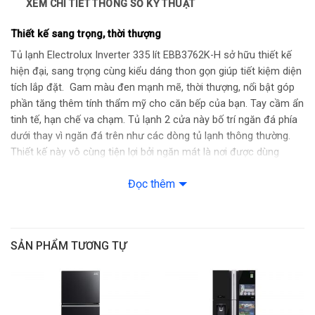
XEM CHI TIẾT THÔNG SỐ KỸ THUẬT
Làm đá tự động:
Có
Thiết kế sang trọng, thời thượng
Lấy nước bên ngoài:
Có
Tủ lạnh Electrolux Inverter 335 lít EBB3762K-H sở hữu thiết kế
Chiều cao:
1756 mm
hiện đại, sang trọng cùng kiểu dáng thon gọn giúp tiết kiệm diện
Chiều rộng:
598 mm
tích lắp đặt. Gam màu đen mạnh mẽ, thời thượng, nổi bật góp
Chiều sâu:
575 mm
phần tăng thêm tính thẩm mỹ cho căn bếp của bạn. Tay cầm ẩn
Khối lượng sản phẩm (kg):
63 kg
tinh tế, hạn chế va chạm. Tủ lạnh 2 cửa này bố trí ngăn đá phía
dưới thay vì ngăn đá trên như các dòng tủ lạnh thông thường.
Thiết kế này vô cùng tiện lợi bởi ngăn mát là nơi được dùng
thường xuyên hơn, người dùng sẽ không cần cúi người nhiều khi
Đọc thêm
lấy thực phẩm. Dung tích 335 lít đáp ứng nhu cầu bảo quản thực
phẩm cho gia đình 3-4 thành viên.
SẢN PHẨM TƯƠNG TỰ