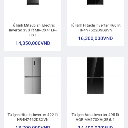
Tủ lạnh Mitsubishi Electric
Tủ lạnh Hitachi Inverter 466 lít
Inverter 330 lít MR-CX41ER-
HR4N7522DSGBVN
BST
16,300,000
VND
14,350,000
VND
Tủ lạnh Hitachi Inverter 422 lít
Tủ lạnh Aqua Inverter 495 lít
HR4N7462DSXVN
AQR-MA570XA(GB)U1
13,700,000
VND
14,400,000
VND