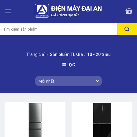
Skip
to
content
Tìm
kiếm:
Trang chủ
/
Sản phẩm TL Giá
/
10 - 20 triệu
LỌC