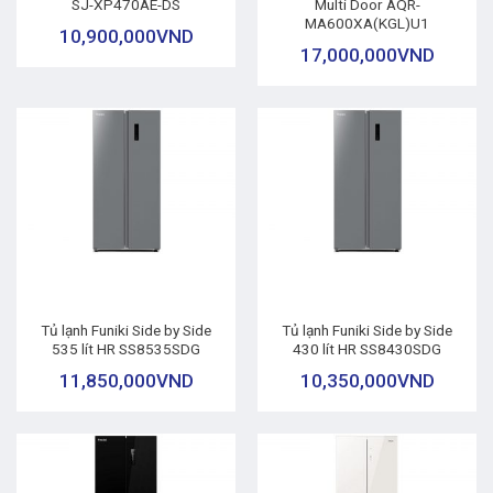
SJ-XP470AE-DS
Multi Door AQR-
MA600XA(KGL)U1
10,900,000
VND
17,000,000
VND
Tủ lạnh Funiki Side by Side
Tủ lạnh Funiki Side by Side
535 lít HR SS8535SDG
430 lít HR SS8430SDG
11,850,000
VND
10,350,000
VND