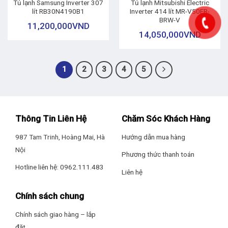
Tủ lạnh Samsung Inverter 307
Tủ lạnh Mitsubishi Electric
lít RB30N4190B1
Inverter 414 lít MR-V50ER-
BRW-V
11,200,000
VND
14,050,000
VND
1
2
3
4
5
Thông Tin Liên Hệ
Chăm Sóc Khách Hàng
987 Tam Trinh, Hoàng Mai, Hà
Hướng dẫn mua hàng
Nội
Phương thức thanh toán
Hotline liên hệ: 0962.111.483
Liên hệ
Chính sách chung
Chính sách giao hàng – lắp
đặt