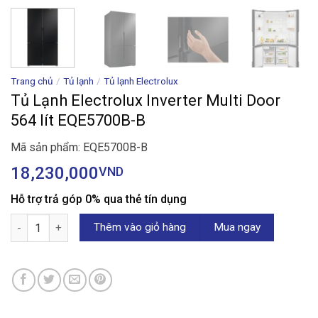
Trang chủ
/
Tủ lạnh
/
Tủ lạnh Electrolux
Tủ Lạnh Electrolux Inverter Multi Door
564 lít EQE5700B-B
Mã sản phẩm: EQE5700B-B
18,230,000
VND
Hỗ trợ trả góp 0% qua thẻ tín dụng
Tủ Lạnh Electrolux Inverter Multi Door 564 lít EQE5700B-B số lượ
Thêm vào giỏ hàng
Mua ngay