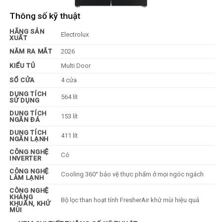
Thông số kỹ thuật
HÃNG SẢN
Electrolux
XUẤT
NĂM RA MẮT
2026
KIỂU TỦ
Multi Door
SỔ CỬA
4 cửa
DUNG TÍCH
564 lít
SỬ DỤNG
DUNG TÍCH
153 lít
NGĂN ĐÁ
DUNG TÍCH
411 lít
NGĂN LẠNH
CÔNG NGHỆ
Có
INVERTER
CÔNG NGHỆ
Cooling 360° bảo vệ thực phẩm ở mọi ngóc ngách
LÀM LẠNH
CÔNG NGHỆ
KHÁNG
Bộ lọc than hoạt tính FresherAir khử mùi hiệu quả
KHUẨN, KHỬ
MÙI