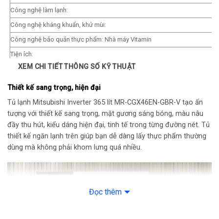
Công nghệ làm lạnh:
Công nghệ kháng khuẩn, khử mùi:
Công nghệ bảo quản thực phẩm: Nhà máy Vitamin
Tiện ích:
XEM CHI TIẾT THÔNG SỐ KỸ THUẬT
Kiểu tủ: Ngăn đá dưới
Số cửa: 3 cửa
Thiết kế sang trọng, hiện đại
Chất liệu cửa tủ lạnh: Mặt gương kính
Tủ lạnh Mitsubishi Inverter 365 lít MR-CGX46EN-GBR-V tạo ấn
Chất liệu khay ngăn: Kính chịu lực
tượng với thiết kế sang trọng, mặt gương sáng bóng, màu nâu
đầy thu hút, kiểu dáng hiện đại, tinh tế trong từng đường nét. Tủ
Đèn chiếu sáng: Đèn LED
thiết kế ngăn lạnh trên giúp bạn dễ dàng lấy thực phẩm thường
Kích thước – Khối lượng: Cao 182.0 cm – Rộng 66 cm – Sâu 60 cm –
dùng mà không phải khom lưng quá nhiều.
Nặng 80 kg
Nơi sản xuất: Thái Lan
Đọc thêm